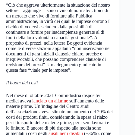
“Ciò che aggrava ulteriormente la situazione del nostro
settore – aggiunge – sono i vincoli normativi, tipici di
un mercato che vive di forniture alla Pubblica
amministrazione, in virtù dei quali le imprese corrono il
rischio di vedersi escludere dalla possibilità di
continuare a fornire per inadempienze generate al di
fuori della loro volontà o capacità gestionale”. A
proposito di prezzi, nella lettera Boggetti evidenzia
come le diverse stazioni appaltanti “non inseriscano nei
documenti di gara iniziali clausole chiare, precise e
inequivocabili, che possano comprendere clausole di
revisione dei prezzi”. Un adegumento giudicato in
questa fase “vitale per le imprese”.
Il boom dei costi
Nel mese di ottobre 2021 Confindustria dispositivi
medici aveva
lanciato un allarme
sull’aumento delle
materie prime. Un’indagine del Centro studi
dell’associazione aveva stimato un aumento del 29% dei
costi dei prodotti finiti, considerando la spesa al rialzo
per il trasporto delle materie prime, per i semilavorati e
le finiture. E ancora di più rispetto alla media sono
aumentati i costi degli
ausili per i disabili
(+36%), come