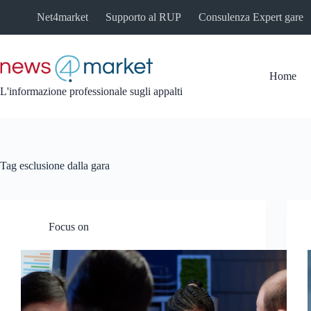
Salta
Net4market
Supporto al RUP
Consulenza Expert gare
al
contenuto
Home
L'informazione professionale sugli appalti
Tag
esclusione dalla gara
Focus on