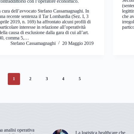
Second
contraddittorio con l’operatore economico.
(sente
a cura dell’avvocato Stefano Cassamagnaghi. In
legitt
una recente sentenza il Tar Lombardia (Sez. I, 3
che av
aprile 2019, n. 169) ha affrontato alcuni profili di
irrego
particolare interesse in relazione all’operatività
partic
della causa di esclusione dalla gara di cui all’art.
80, comma 5,…
Stefano Cassamagnaghi
20 Maggio 2019
1
2
3
4
5
 analisi operativa
La logistica healthcare che