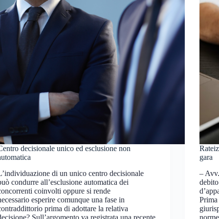
Centro decisionale unico ed esclusione non
Rateiz
automatica
gara
L’individuazione di un unico centro decisionale
– Avv.
può condurre all’esclusione automatica dei
debito
concorrenti coinvolti oppure si rende
d’appa
necessario esperire comunque una fase in
Prima 
contraddittorio prima di adottare la relativa
giuris
decisione? Sull’argomento va registrata una recente
norm