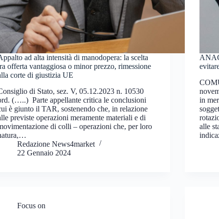
Appalto ad alta intensità di manodopera: la scelta
ANAC –
tra offerta vantaggiosa o minor prezzo, rimessione
evitar
alla corte di giustizia UE
COMU
Consiglio di Stato, sez. V, 05.12.2023 n. 10530
novemb
ord. (…..) Parte appellante critica le conclusioni
in mer
cui è giunto il TAR, sostenendo che, in relazione
sogget
alle previste operazioni meramente materiali e di
rotazi
movimentazione di colli – operazioni che, per loro
alle s
natura,…
indica
Redazione News4market
22 Gennaio 2024
Focus on