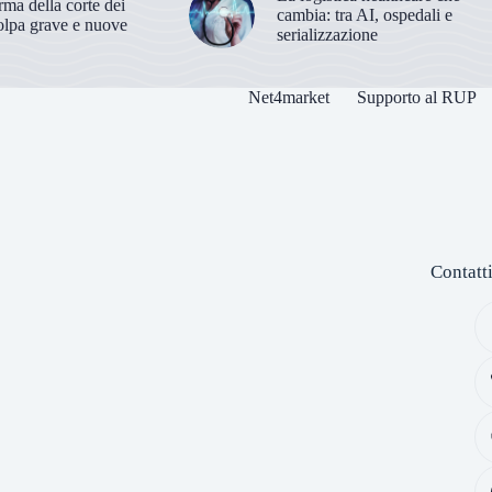
orma della corte dei
cambia: tra AI, ospedali e
olpa grave e nuove
serializzazione
Net4market
Supporto al RUP
Contatt