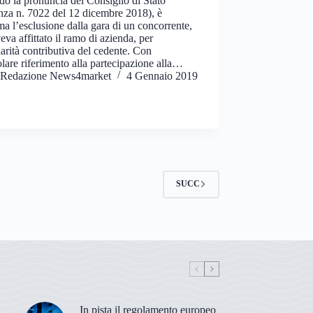
o la pronuncia del Consiglio di Stato
nza n. 7022 del 12 dicembre 2018), è
ima l’esclusione dalla gara di un concorrente,
eva affittato il ramo di azienda, per
larità contributiva del cedente. Con
olare riferimento alla partecipazione alla…
Redazione News4market
4 Gennaio 2019
SUCC
In pista il regolamento europeo