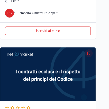
13min
LG
di
Lamberto Ghilardi
In
Appalti
Iscriviti al corso