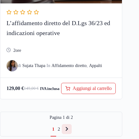
L’affidamento diretto del D.Lgs 36/23 ed
indicazioni operative
2ore
di
Sujata Thapa
In
Affidamento diretto
,
Appalti
Aggiungi al carrello
129,00
€
149,00
€
IVA inclusa
Il
Il
prezzo
prezzo
originale
attuale
era:
è:
Pagina
1
di
2
149,00 €.
129,00 €.
1
2
Next