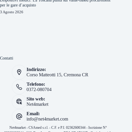
Dispositivi medici. La Toscana punta sul value-based procurement
per le gare d’acquisto
3 Agosto 2026
Contatti
Indirizzo:
Corso Matteotti 15, Cremona CR
Telefono:
0372-080704
Sito web:
Net4market
Email:
info@net4market.com
Net4market - CSAmed s.r.l. - C.F. e P.I. 02362600344 - Iscrizione N°