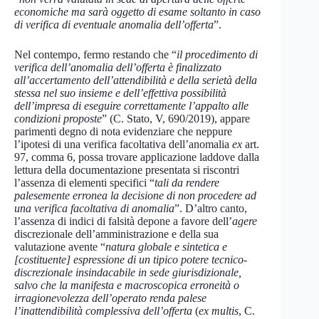
economiche ma sarà oggetto di esame soltanto in caso
di verifica di eventuale anomalia dell’offerta
”.
Nel contempo, fermo restando che “
il procedimento di
verifica dell’anomalia dell’offerta è finalizzato
all’accertamento dell’attendibilità e della serietà della
stessa nel suo insieme e dell’effettiva possibilità
dell’impresa di eseguire correttamente l’appalto alle
condizioni proposte
” (C. Stato, V, 690/2019), appare
parimenti degno di nota evidenziare che neppure
l’ipotesi di una verifica facoltativa dell’anomalia
ex
art.
97, comma 6, possa trovare applicazione laddove dalla
lettura della documentazione presentata si riscontri
l’assenza di elementi specifici “
tali da rendere
palesemente erronea la decisione di non procedere ad
una verifica facoltativa di anomalia
”. D’altro canto,
l’assenza di indici di falsità depone a favore dell’
agere
discrezionale dell’amministrazione e della sua
valutazione avente “
natura globale e sintetica e
[costituente] espressione di un tipico potere tecnico-
discrezionale insindacabile in sede giurisdizionale,
salvo che la manifesta e macroscopica erroneità o
irragionevolezza dell’operato renda palese
l’inattendibilità complessiva dell’offerta
(
ex multis
, C.