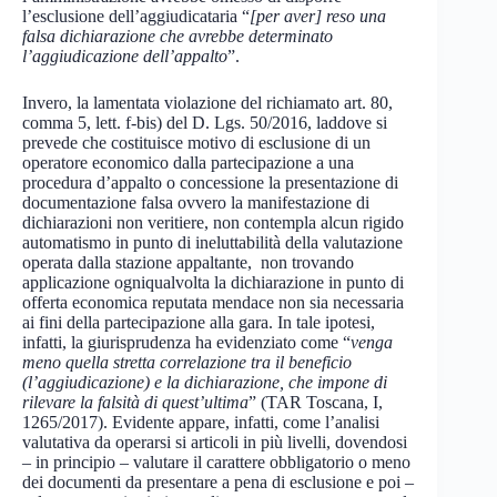
l’esclusione dell’aggiudicataria “
[per aver] reso una
falsa dichiarazione che avrebbe determinato
l’aggiudicazione dell’appalto
”.
Invero, la lamentata violazione del richiamato art. 80,
comma 5, lett. f-bis) del D. Lgs. 50/2016, laddove si
prevede che costituisce motivo di esclusione di un
operatore economico dalla partecipazione a una
procedura d’appalto o concessione la presentazione di
documentazione falsa ovvero la manifestazione di
dichiarazioni non veritiere, non contempla alcun rigido
automatismo in punto di ineluttabilità della valutazione
operata dalla stazione appaltante, non trovando
applicazione ogniqualvolta la dichiarazione in punto di
offerta economica reputata mendace non sia necessaria
ai fini della partecipazione alla gara. In tale ipotesi,
infatti, la giurisprudenza ha evidenziato come “
venga
meno quella stretta correlazione tra il beneficio
(l’aggiudicazione) e la dichiarazione, che impone di
rilevare la falsità di quest’ultima
” (TAR Toscana, I,
1265/2017). Evidente appare, infatti, come l’analisi
valutativa da operarsi si articoli in più livelli, dovendosi
– in principio – valutare il carattere obbligatorio o meno
dei documenti da presentare a pena di esclusione e poi –