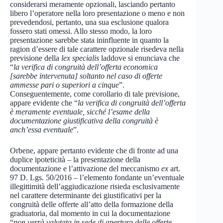
considerarsi meramente opzionali, lasciando pertanto
libero l’operatore nella loro presentazione o meno e non
prevedendosi, pertanto, una sua esclusione qualora
fossero stati omessi. Allo stesso modo, la loro
presentazione sarebbe stata ininfluente in quanto la
ragion d’essere di tale carattere opzionale risedeva nella
previsione della
lex specialis
laddove si enunciava che
“
la verifica di congruità dell’offerta economica
[sarebbe intervenuta] soltanto nel caso di offerte
ammesse pari o superiori a cinque
”.
Conseguentemente, come corollario di tale previsione,
appare evidente che “
la verifica di congruità dell’offerta
è meramente eventuale, sicché l’esame della
documentazione giustificativa della congruità è
anch’essa eventuale
”.
Orbene, appare pertanto evidente che di fronte ad una
duplice ipoteticità – la presentazione della
documentazione e l’attivazione del meccanismo
ex
art.
97 D. Lgs. 50/2016 – l’elemento fondante un’eventuale
illegittimità dell’aggiudicazione risieda esclusivamente
nel carattere determinante dei giustificativi per la
congruità delle offerte all’atto della formazione della
graduatoria, dal momento in cui la documentazione
“
non verrà valutata in sede di apertura delle offerte