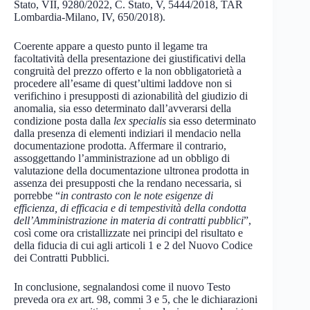
Stato, VII, 9280/2022, C. Stato, V, 5444/2018, TAR
Lombardia-Milano, IV, 650/2018).
Coerente appare a questo punto il legame tra
facoltatività della presentazione dei giustificativi della
congruità del prezzo offerto e la non obbligatorietà a
procedere all’esame di quest’ultimi laddove non si
verifichino i presupposti di azionabilità del giudizio di
anomalia, sia esso determinato dall’avverarsi della
condizione posta dalla
lex specialis
sia esso determinato
dalla presenza di elementi indiziari il mendacio nella
documentazione prodotta. Affermare il contrario,
assoggettando l’amministrazione ad un obbligo di
valutazione della documentazione ultronea prodotta in
assenza dei presupposti che la rendano necessaria, si
porrebbe “
in contrasto con le note esigenze di
efficienza, di efficacia e di tempestività della condotta
dell’Amministrazione in materia di contratti pubblici
”,
così come ora cristallizzate nei principi del risultato e
della fiducia di cui agli articoli 1 e 2 del Nuovo Codice
dei Contratti Pubblici.
In conclusione, segnalandosi come il nuovo Testo
preveda ora
ex
art. 98, commi 3 e 5, che le dichiarazioni