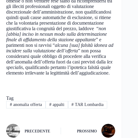
omesse o non veritiere rese siano da ricomprendersi tra
gli illeciti professionali oggetto di valutazione
discrezionale dell’amministrazione, non qualificandosi
quindi quali cause automatiche di esclusione, si ritiene
che la volontaria presentazione di documentazione
giustificativa la congruità del prezzo, laddove “
non
[abbia] inciso in nessun modo sulla determinazione
finale di affidamento della stazione appaltante
” e
parimenti non si ravvisi “
alcuna [sua] falsità idonea ad
incidere sulla valutazione dell’offerta
” non possa
considerarsi quale obbligo di procedere alla verifica
dell’anomalia dell’offerta fuori da casi previsti dalla
lex
specialis
, qualificando pertanto l’ipotetica falsità quale
elemento irrilevante la legittimità dell’aggiudicazione.
Tag
#
anomalia offerta
#
appalti
#
TAR Lombardia
PRECEDENTE
PROSSIMO