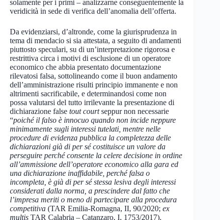
solamente per i primi – analizzarne conseguentemente la
veridicità in sede di verifica dell’anomalia dell’offerta.
Da evidenziarsi, d’altronde, come la giurisprudenza in
tema di mendacio si sia attestata, a seguito di andamenti
piuttosto speculari, su di un’interpretazione rigorosa e
restrittiva circa i motivi di esclusione di un operatore
economico che abbia presentato documentazione
rilevatosi falsa, sottolineando come il buon andamento
dell’amministrazione risulti principio immanente e non
altrimenti sacrificabile, e determinandosi come non
possa valutarsi del tutto irrilevante la presentazione di
dichiarazione false
tout court
seppur non necessarie
“
poiché il falso è innocuo quando non incide neppure
minimamente sugli interessi tutelati, mentre nelle
procedure di evidenza pubblica la completezza delle
dichiarazioni già di per sé costituisce un valore da
perseguire perché consente la celere decisione in ordine
all’ammissione dell’operatore economico alla gara ed
una dichiarazione inaffidabile, perché falsa o
incompleta, è già di per sé stessa lesiva degli interessi
considerati dalla norma, a prescindere dal fatto che
l’impresa meriti o meno di partecipare alla procedura
competitiva
(TAR Emilia-Romagna, II, 90/2020;
ex
multis
TAR Calabria – Catanzaro, I, 1753/2017).