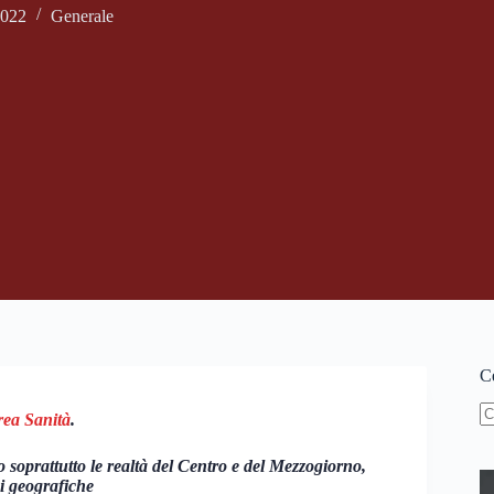
2022
Generale
Ce
rea Sanità
.
N
ri
 soprattutto le realtà del Centro e del Mezzogiorno,
ni geografiche