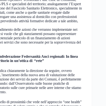
PLS e specialisti del territorio; analogamente l’Expert
ione del Fascicolo Sanitario Elettronico, specialmente in
iali, come anche a quelle sanitarie erogate dalle
erogare una assistenza al domicilio con professionisti
, prevedendo attività formative dedicate a tale ambito,
l rendimento delle azioni che verranno implementate nei
si vuole che gli stanziamenti possano rappresentare
tenziale pericolo di un finanziamento di azioni
dei servizi che sono necessarie per la sopravvivenza del
onfederazione Federsanità Anci regionali: In linea
ritorio in un’ottica di “rete”
ica chiaramente la direzione da seguire, ovvero
”. L’inserimento della nuova area di valutazione delle
gazione dei servizi da parte dei Comuni, è perfettamente
zzando: dall’Osservatorio sulle buone pratiche di
atorio sulle cure primarie nelle aree interne che stiamo
mento.
dello di prossimità che vede nell’approccio “one health”