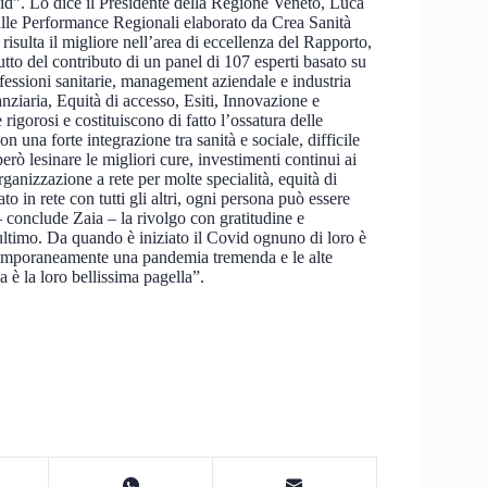
Covid”. Lo dice il Presidente della Regione Veneto, Luca
sulle Performance Regionali elaborato da Crea Sanità
isulta il migliore nell’area di eccellenza del Rapporto,
to del contributo di un panel di 107 esperti basato su
rofessioni sanitarie, management aziendale e industria
ziaria, Equità di accesso, Esiti, Innovazione e
igorosi e costituiscono di fatto l’ossatura delle
n una forte integrazione tra sanità e sociale, difficile
erò lesinare le migliori cure, investimenti continui ai
anizzazione a rete per molte specialità, equità di
 in rete con tutti gli altri, ogni persona può essere
– conclude Zaia – la rivolgo con gratitudine e
l’ultimo. Da quando è iniziato il Covid ognuno di loro è
ntemporaneamente una pandemia tremenda e le alte
a è la loro bellissima pagella”.