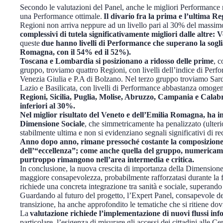
Secondo le valutazioni del Panel, anche le migliori Performance r
una Performance ottimale.
Il divario fra la prima e l’ultima Re
Regioni non arriva neppure ad un livello pari al 30% del massimo
complessivi di tutela significativamente migliori dalle alt
queste
due hanno livelli di Performance che superano la sogl
Romagna, con il 54% ed il 52%).
Toscana e Lombardia si posizionano a ridosso delle prime
, 
gruppo, troviamo quattro Regioni, con livelli dell’indice di Perf
Venezia Giulia e P.A di Bolzano. Nel terzo gruppo troviamo Sar
Lazio e Basilicata, con livelli di Performance abbastanza omogen
Regioni, Sicilia, Puglia, Molise, Abruzzo, Campania e Calabr
inferiori al 30%.
Nel miglior risultato del Veneto e dell’Emilia Romagna, ha in
Dimensione Sociale
, che simmetricamente ha penalizzato (ulter
stabilmente ultima e non si evidenziano segnali significativi di r
Anno dopo anno, rimane pressoché costante la composizione d
dell’“eccellenza”; come anche quella del gruppo, numericamen
purtroppo rimangono nell’area intermedia e critica.
In conclusione, la nuova crescita di importanza della Dimensione 
maggiore consapevolezza, probabilmente rafforzatasi durante la fa
richiede una concreta integrazione tra sanità e sociale, superando
Guardando al futuro del progetto, l’Expert Panel, consapevole del 
transizione, ha anche approfondito le tematiche che si ritiene do
La
valutazione richiede l’implementazione di nuovi flussi inf
particolare, l’esigenza di misurare gli accessi dei cittadini alle C