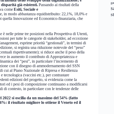
iabilità dello sviluppo della digitalizzazione; e
ga
disparità già esistenti.
Passando ai risultati della
s
erva come
Esiti, Sociale e
s
ce, in modo abbastanza equidistribuito: 22,1%, 18,0% e
i quella Innovazione ed Economico-finanziaria, che
 è nelle prime tre posizioni nella Prospettiva di Utenti,
ensioni per tutte le categorie di stakeholder, ad eccezione
anagement, esprime priorità “gestionali”, in termini di
edizione, si registra una riduzione notevole del “peso”
entuali rispettivamente); si riduce anche il peso della
ece in aumento il contributo di Appropriatezza e
inamica dei “pesi”, in particolare l’incremento di
lazione con il disegno di ammodernamento del SSN
 di cui al Piano Nazionale di Ripresa e Resilienza
 tecnologica (vaccini etc.), per contrastare
edenti edizioni del progetto, si evidenzia come la
tori ed i pesi di composizione continuano a modificarsi
li di contesto, in particolare con le tendenze delle
 2022 si oscilla da un massimo del 54% (fatto
 il risultato migliore lo ottiene il Veneto ed il