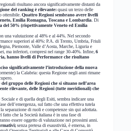
egionali risultano ancora significativamente distanti da
gione del ranking è rilevante:
quasi un terzo delle
 ottenibile.
Quattro Regioni sembrano avere livelli
re: Veneto, Emilia Romagna, Toscana e Lombardia
. Di
ia del 50% (rispettivamente Veneto ed Emilia
con una valutazione al 48% e al 44%. Nel secondo
ormance superiori al 40%: P.A. di Trento, Umbria, Friuli
degna, Piemonte, Valle d’Aosta, Marche, Liguria e
ei, ma inferiori, compresi nel range 30-40%. Infine,
6
ia, hanno livelli di Performance che risultano
ciso significativamente l’introduzione della nuova
iormente) la Calabria: questa Regione negli anni rimane
ecupero.
el gruppo delle Regioni che si situano nell’area
te rilevante, delle Regioni (tutte meridionali) che
Sociale e di quella degli Esiti, sembra indicare una
se dell’emergenza, sul fatto che una effettiva tutela
 la separazione di ruoli e competenze sin qui adottata.
fatto che la Società italiana è in una fase di
vranno essere oggetto di valutazione nei prossimi anni.
ormativi;
senza pretesa di esaustività, è emersa, in
entrali Operative Territoriali e alle Case di Comunità,