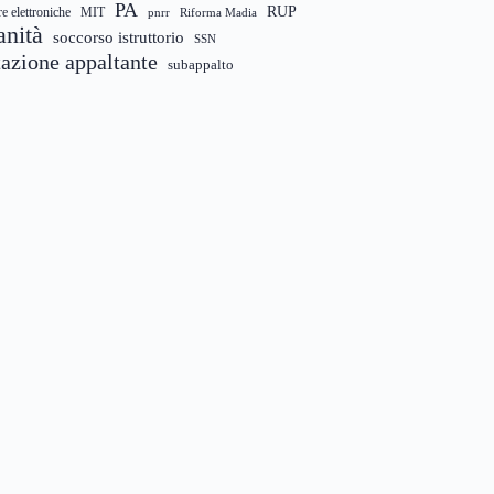
PA
RUP
re elettroniche
MIT
pnrr
Riforma Madia
anità
soccorso istruttorio
SSN
tazione appaltante
subappalto