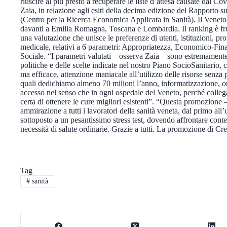
riuscire al più presto a recuperare le liste d’attesa causate dal 
Zaia, in relazione agli esiti della decima edizione del Rapporto 
(Centro per la Ricerca Economica Applicata in Sanità). Il Veneto r
davanti a Emilia Romagna, Toscana e Lombardia. Il ranking è frut
una valutazione che unisce le preferenze di utenti, istituzioni, p
medicale, relativi a 6 parametri: Appropriatezza, Economico-Finan
Sociale. “I parametri valutati – osserva Zaia – sono estremamente r
politiche e delle scelte indicate nel nostro Piano SocioSanitario, co
ma efficace, attenzione maniacale all’utilizzo delle risorse senza p
quali dedichiamo almeno 70 milioni l’anno, informatizzazione, org
accesso nel senso che in ogni ospedale del Veneto, perché collegato
certa di ottenere le cure migliori esistenti”. “Questa promozione 
ammirazione a tutti i lavoratori della sanità veneta, dal primo al
sottoposto a un pesantissimo stress test, dovendo affrontare co
necessità di salute ordinarie. Grazie a tutti. La promozione di Cre
Tag
#
sanità