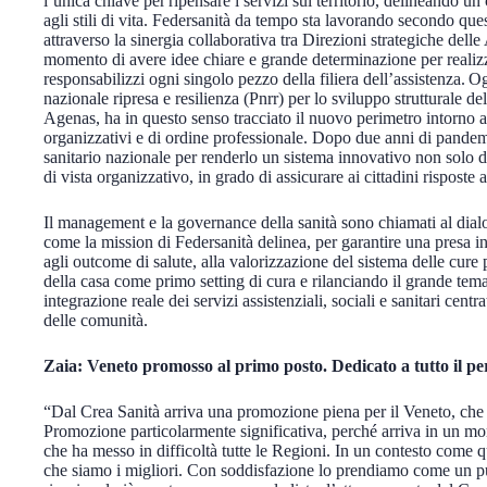
l’unica chiave per ripensare i servizi sul territorio, delineando u
agli stili di vita. Federsanità da tempo sta lavorando secondo que
attraverso la sinergia collaborativa tra Direzioni strategiche dell
momento di avere idee chiare e grande determinazione per realiz
responsabilizzi ogni singolo pezzo della filiera dell’assistenza. 
nazionale ripresa e resilienza (Pnrr) per lo sviluppo strutturale del
Agenas, ha in questo senso tracciato il nuovo perimetro intorno a
organizzativi e di ordine professionale. Dopo due anni di pandem
sanitario nazionale per renderlo un sistema innovativo non solo d
di vista organizzativo, in grado di assicurare ai cittadini risposte 
Il management e la governance della sanità sono chiamati al dialog
come la mission di Federsanità delinea, per garantire una presa in
agli outcome di salute, alla valorizzazione del sistema delle cure 
della casa come primo setting di cura e rilanciando il grande tema
integrazione reale dei servizi assistenziali, sociali e sanitari cen
delle comunità.
Zaia: Veneto promosso al primo posto. Dedicato a tutto il pe
“Dal Crea Sanità arriva una promozione piena per il Veneto, che ded
Promozione particolarmente significativa, perché arriva in un m
che ha messo in difficoltà tutte le Regioni. In un contesto come qu
che siamo i migliori. Con soddisfazione lo prendiamo come un pu