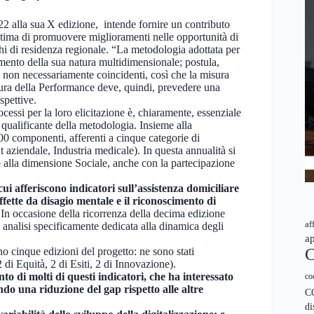
22 alla sua X edizione, intende fornire un contributo
à ultima di promuovere miglioramenti nelle opportunità di
oghi di residenza regionale. “La metodologia adottata per
mento della sua natura multidimensionale; postula,
e) non necessariamente coincidenti, così che la misura
sura della Performance deve, quindi, prevedere una
spettive.
cessi per la loro elicitazione è, chiaramente, essenziale
 qualificante della metodologia. Insieme alla
00 componenti, afferenti a cinque categorie di
t aziendale, Industria medicale). In questa annualità si
ne alla dimensione Sociale, anche con la partecipazione
cui afferiscono indicatori sull’assistenza domiciliare
fette da disagio mentale e il riconoscimento di
.
In occasione della ricorrenza della decima edizione
af
a analisi specificamente dedicata alla dinamica degli
ap
C
eno cinque edizioni del progetto: ne sono stati
 di Equità, 2 di Esiti, 2 di Innovazione).
o di molti di questi indicatori, che ha interessato
co
do una riduzione del gap rispetto alle altre
C
di