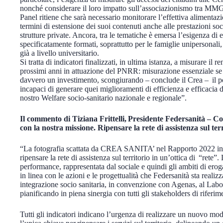
nonché considerare il loro impatto sull’associazionismo tra MMG/
Panel ritiene che sarà necessario monitorare l’effettiva alimentaz
termini di estensione dei suoi contenuti anche alle prestazioni soc
strutture private. Ancora, tra le tematiche è emersa l’esigenza di 
specificatamente formati, soprattutto per le famiglie unipersonali
già a livello universitario.
Si tratta di indicatori finalizzati, in ultima istanza, a misurare i
prossimi anni in attuazione del PNRR: misurazione essenziale se 
davvero un investimento, scongiurando – conclude il Crea – il po
incapaci di generare quei miglioramenti di efficienza e efficacia 
nostro Welfare socio-sanitario nazionale e regionale”.
Il commento di Tiziana Frittelli, Presidente Federsanità – C
con la nostra missione. Ripensare la rete di assistenza sul ter
“La fotografia scattata da CREA SANITA’ nel Rapporto 2022 ind
ripensare la rete di assistenza sul territorio in un’ottica di “rete
performance, rappresentata dal sociale e quindi gli ambiti di ero
in linea con le azioni e le progettualità che Federsanità sta reali
integrazione socio sanitaria, in convenzione con Agenas, al Labor
pianificando in piena sinergia con tutti gli stakeholders di riferi
Tutti gli indicatori indicano l’urgenza di realizzare un nuovo mo