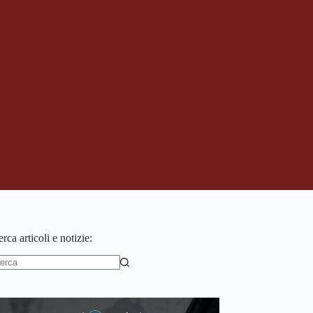
rca articoli e notizie:
essun
sultato