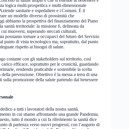
n concetto di salute ampio e che si estende al benessere e
sta logica multi-prospettica e multi-dimensionale
e Aziende sanitarie e ospedaliere e i Comuni. È il
zare un modello diverso di prossimità che
Oggi abbiamo la prospettiva del finanziamento del Piano
la sanità territoriale: la missione 6, delineata da
 cui muoversi, superando steccati culturali,
ia possiamo tornare a occuparci del futuro del Servizio
al punto di vista tecnologico ma, soprattutto, dal punto
adeguate rispetto ai bisogni di salute.
o costante con gli stakeholders sul territorio, così
 carico efficace, soprattutto per le cronicità, guardando
primarie, rendendo praticabile e sostenibile la scelta
 della prevenzione. Obiettivo è la messa a terra di una
trati sulla promozione della salute partendo dal benessere
rsonale
ico a tutti i lavoratori della nostra sanità.
omento in cui stiamo affrontando una grande Pandemia,
esto, tutto il mondo a cui fa riferimento la sanità dice
nto di partenza verso nuovi progressi, con l’augurio di