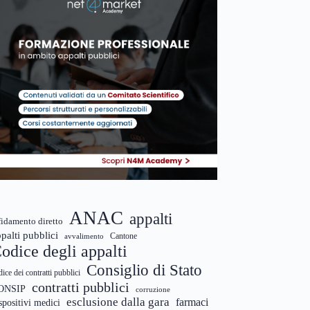
ANAC
appalti
fidamento diretto
palti pubblici
Cantone
avvalimento
odice degli appalti
Consiglio di Stato
dice dei contratti pubblici
contratti pubblici
ONSIP
corruzione
esclusione dalla gara
farmaci
spositivi medici