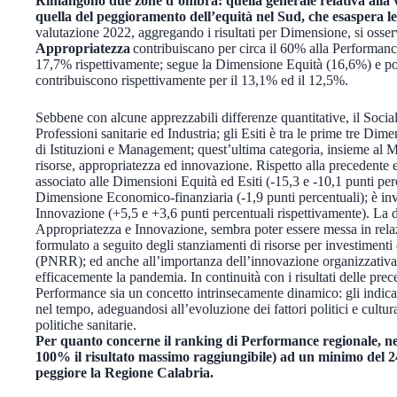
Rimangono due zone d’ombra: quella generale relativa alla var
quella del peggioramento dell’equità nel Sud, che esaspera le 
valutazione 2022, aggregando i risultati per Dimensione, si oss
Appropriatezza
contribuiscano per circa il 60% alla Performan
17,7% rispettivamente; segue la Dimensione Equità (16,6%) e po
contribuiscono rispettivamente per il 13,1% ed il 12,5%.
Sebbene con alcune apprezzabili differenze quantitative, il Sociale
Professioni sanitarie ed Industria; gli Esiti è tra le prime tre Dim
di Istituzioni e Management; quest’ultima categoria, insieme al M
risorse, appropriatezza ed innovazione. Rispetto alla precedente 
associato alle Dimensioni Equità ed Esiti (-15,3 e -10,1 punti perc
Dimensione Economico-finanziaria (-1,9 punti percentuali); è inv
Innovazione (+5,5 e +3,6 punti percentuali rispettivamente). La d
Appropriatezza e Innovazione, sembra poter essere messa in re
formulato a seguito degli stanziamenti di risorse per investimenti
(PNRR); ed anche all’importanza dell’innovazione organizzativa e
efficacemente la pandemia. In continuità con i risultati delle prec
Performance sia un concetto intrinsecamente dinamico: gli indica
nel tempo, adeguandosi all’evoluzione dei fattori politici e cultura
politiche sanitarie.
Per quanto concerne il ranking di Performance regionale, nel
100% il risultato massimo raggiungibile) ad un minimo del 24%:
peggiore la Regione Calabria.