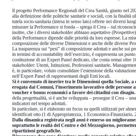
Il progetto Performance Regionali del Crea Sanità, giunto nel 20
alla definizione delle politiche sanitarie e sociali, con la finalit
tutela socio-sanitaria (intesa in senso lato) offerte nei diversi lu
misurare la Performance si fonda – spiega il Crea – sul riconosci
inoltre, che i diversi stakeholder abbiano aspettative (Prospettiv
della Performance dipende dalle priorità da loro espresse. La mi
composizione delle diverse Dimensioni e anche delle diverse Pro
La trasparenza sui “pesi” di composizione adottati e anche sui pro
in termini di accountability dell’esercizio, è rappresenta un punto
costituzione di un Expert Panel dedicato, che conta ormai oltre 1
stakeholder: Utenti, Istituzioni, Professioni sanitarie, Managemen
è, in particolare, voluto consolidare l’estensione della valutazio
nell’Expert Panel di rappresentanti degli Enti locali.
Si è convenuto di inserire tra le Dimensioni quella Sociale, a 
erogata dai Comuni, l’inserimento lavorativo delle persone af
voucher e bonus economici a favore dei cittadini con disagio
della progettualità, si è anche sviluppata – prosegue il Crea – un
indicatori nel tempo adottati.
In particolare, si è elaborato un focus su quelli utilizzati per alm
identificati otto (1 di Appropriatezza, 1 Economico-Finanziario, 2
Dalla dinamica registrata negli anni è emerso un migliorament
soprattutto le realtà del Centro e del Mezzogiorno, permetten
ripartizioni geografiche.