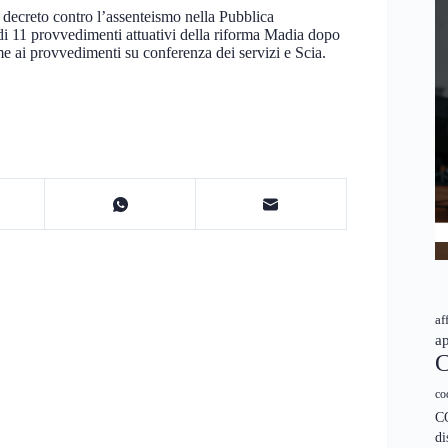
l decreto contro l’assenteismo nella Pubblica
 di 11 provvedimenti attuativi della riforma Madia dopo
me ai provvedimenti su conferenza dei servizi e Scia.
af
ap
C
co
C
di