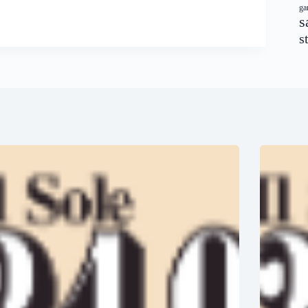
ga
s
s