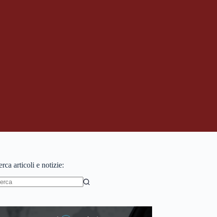
rca articoli e notizie:
essun
sultato