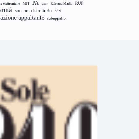
PA
RUP
re elettroniche
MIT
pnrr
Riforma Madia
anità
soccorso istruttorio
SSN
tazione appaltante
subappalto