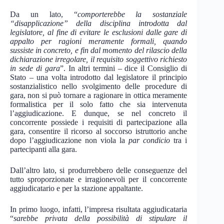
Da un lato, “
comporterebbe la sostanziale
“disapplicazione” della disciplina introdotta dal
legislatore, al fine di evitare le esclusioni dalle gare di
appalto per ragioni meramente formali, quando
sussiste in concreto, e fin dal momento del rilascio della
dichiarazione irregolare, il requisito soggettivo richiesto
in sede di gara
”. In altri termini – dice il Consiglio di
Stato – una volta introdotto dal legislatore il principio
sostanzialistico nello svolgimento delle procedure di
gara, non si può tornare a ragionare in ottica meramente
formalistica per il solo fatto che sia intervenuta
l’aggiudicazione. E dunque, se nel concreto il
concorrente possiede i requisiti di partecipazione alla
gara, consentire il ricorso al soccorso istruttorio anche
dopo l’aggiudicazione non viola la
par condicio
tra i
partecipanti alla gara.
Dall’altro lato, si produrrebbero delle conseguenze del
tutto sproporzionate e irragionevoli per il concorrente
aggiudicatario e per la stazione appaltante.
In primo luogo, infatti, l’impresa risultata aggiudicataria
“
sarebbe privata della possibilità di stipulare il