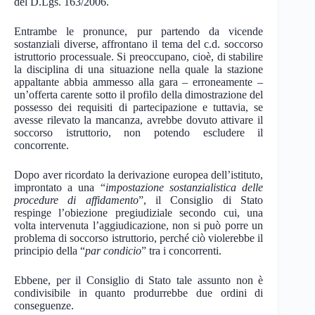
del D.Lgs. 163/2006.
Entrambe le pronunce, pur partendo da vicende
sostanziali diverse, affrontano il tema del c.d. soccorso
istruttorio processuale. Si preoccupano, cioè, di stabilire
la disciplina di una situazione nella quale la stazione
appaltante abbia ammesso alla gara – erroneamente –
un’offerta carente sotto il profilo della dimostrazione del
possesso dei requisiti di partecipazione e tuttavia, se
avesse rilevato la mancanza, avrebbe dovuto attivare il
soccorso istruttorio, non potendo escludere il
concorrente.
Dopo aver ricordato la derivazione europea dell’istituto,
improntato a una “
impostazione sostanzialistica delle
procedure di affidamento
”, il Consiglio di Stato
respinge l’obiezione pregiudiziale secondo cui, una
volta intervenuta l’aggiudicazione, non si può porre un
problema di soccorso istruttorio, perché ciò violerebbe il
principio della “
par condicio
” tra i concorrenti.
Ebbene, per il Consiglio di Stato tale assunto non è
condivisibile in quanto produrrebbe due ordini di
conseguenze.