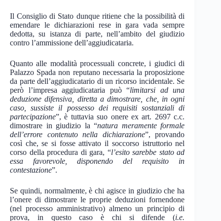
Il Consiglio di Stato dunque ritiene che la possibilità di
emendare le dichiarazioni rese in gara vada sempre
dedotta, su istanza di parte, nell’ambito del giudizio
contro l’ammissione dell’aggiudicataria.
Quanto alle modalità processuali concrete, i giudici di
Palazzo Spada non reputano necessaria la proposizione
da parte dell’aggiudicatario di un ricorso incidentale. Se
però l’impresa aggiudicataria può “
limitarsi ad una
deduzione difensiva, diretta a dimostrare, che, in ogni
caso, sussiste il possesso dei requisiti sostanziali di
partecipazione
”, è tuttavia suo onere ex art. 2697 c.c.
dimostrare in giudizio la “
natura meramente formale
dell’errore contenuto nella dichiarazione
”, provando
così che, se si fosse attivato il soccorso istruttorio nel
corso della procedura di gara, “
l’esito sarebbe stato ad
essa favorevole, disponendo del requisito in
contestazione
”.
Se quindi, normalmente, è chi agisce in giudizio che ha
l’onere di dimostrare le proprie deduzioni fornendone
(nel processo amministrativo) almeno un principio di
prova, in questo caso è chi si difende (
i.e.