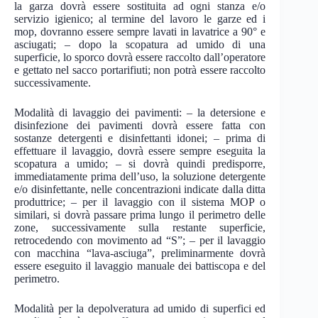
la garza dovrà essere sostituita ad ogni stanza e/o
servizio igienico; al termine del lavoro le garze ed i
mop, dovranno essere sempre lavati in lavatrice a 90° e
asciugati; – dopo la scopatura ad umido di una
superficie, lo sporco dovrà essere raccolto dall’operatore
e gettato nel sacco portarifiuti; non potrà essere raccolto
successivamente.
Modalità di lavaggio dei pavimenti: – la detersione e
disinfezione dei pavimenti dovrà essere fatta con
sostanze detergenti e disinfettanti idonei; – prima di
effettuare il lavaggio, dovrà essere sempre eseguita la
scopatura a umido; – si dovrà quindi predisporre,
immediatamente prima dell’uso, la soluzione detergente
e/o disinfettante, nelle concentrazioni indicate dalla ditta
produttrice; – per il lavaggio con il sistema MOP o
similari, si dovrà passare prima lungo il perimetro delle
zone, successivamente sulla restante superficie,
retrocedendo con movimento ad “S”; – per il lavaggio
con macchina “lava-asciuga”, preliminarmente dovrà
essere eseguito il lavaggio manuale dei battiscopa e del
perimetro.
Modalità per la depolveratura ad umido di superfici ed