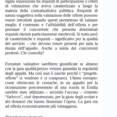
rigida separazione tra requisiti di partecipazione e criteri
di valutazione che aveva caratterizzato a lungo la
materia della contrattualistica pubblica. Requisiti di
natura soggettiva nella valutazione delle offerte possono
essere introdotti quando questi permettono di valutare
meglio il contenuto e l’affidabilità dell’offerta o per
premiare il concorrente che presenta determinati
requisiti ritenuti particolarmente meritevoli. Si tratta però
di caratteristiche e requisiti – significativi per la qualità
del servizio – che devono essere presenti per tutta la
durata dell’appalto. Anche a tutela dei concorrenti
perdenti. Chi controlla?
Forzature valutative sarebbero giustificate se almeno
con la gara qualità/prezzo venisse garantita la regolarità
degli appalti. Ma così non è (anche perché i “progetti-
offerta” si vendono e si comprano). Ultimo esempio:
come riferiscono le cronache, in un appalto per la
ricostruzione post-terremoto di una scuola in Emilia
sarebbe stato utilizzato – secondo l’accusa – cemento
“farlocco”, cioè depotenziato, per la gioia degli scolari e
dei donatori che hanno finanziato l’opera. La gara era
ad offerta economicamente più vantaggiosa.