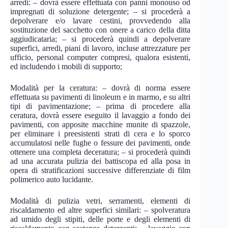
arredi: – dovrà essere effettuata con panni monouso od
impregnati di soluzione detergente; – si procederà a
depolverare e/o lavare cestini, provvedendo alla
sostituzione del sacchetto con onere a carico della ditta
aggiudicataria; – si procederà quindi a depolverare
superfici, arredi, piani di lavoro, incluse attrezzature per
ufficio, personal computer compresi, qualora esistenti,
ed includendo i mobili di supporto;
Modalità per la ceratura: – dovrà di norma essere
effettuata su pavimenti di linoleum e in marmo, e su altri
tipi di pavimentazione; – prima di procedere alla
ceratura, dovrà essere eseguito il lavaggio a fondo dei
pavimenti, con apposite macchine munite di spazzole,
per eliminare i preesistenti strati di cera e lo sporco
accumulatosi nelle fughe o fessure dei pavimenti, onde
ottenere una completa deceratura; – si procederà quindi
ad una accurata pulizia dei battiscopa ed alla posa in
opera di stratificazioni successive differenziate di film
polimerico auto lucidante.
Modalità di pulizia vetri, serramenti, elementi di
riscaldamento ed altre superfici similari: – spolveratura
ad umido degli stipiti, delle porte e degli elementi di