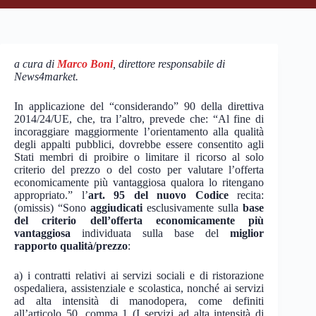
a cura di
Marco Boni
, direttore responsabile di
News4market.
In applicazione del “considerando” 90 della direttiva
2014/24/UE, che, tra l’altro, prevede che: “Al fine di
incoraggiare maggiormente l’orientamento alla qualità
degli appalti pubblici, dovrebbe essere consentito agli
Stati membri di proibire o limitare il ricorso al solo
criterio del prezzo o del costo per valutare l’offerta
economicamente più vantaggiosa qualora lo ritengano
appropriato.” l’
art. 95 del nuovo Codice
recita:
(omissis) “Sono
aggiudicati
esclusivamente sulla
base
del criterio dell’offerta economicamente più
vantaggiosa
individuata sulla base del
miglior
rapporto qualità/prezzo
:
a) i contratti relativi ai servizi sociali e di ristorazione
ospedaliera, assistenziale e scolastica, nonché ai servizi
ad alta intensità di manodopera, come definiti
all’articolo 50, comma 1 (I servizi ad alta intensità di