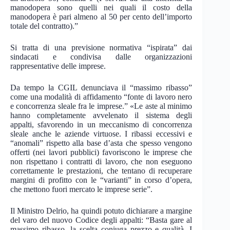
manodopera sono quelli nei quali il costo della
manodopera è pari almeno al 50 per cento dell’importo
totale del contratto).”
Si tratta di una previsione normativa “ispirata” dai
sindacati e condivisa dalle organizzazioni
rappresentative delle imprese.
Da tempo la CGIL denunciava il “massimo ribasso”
come una modalità di affidamento “fonte di lavoro nero
e concorrenza sleale fra le imprese.” «Le aste al minimo
hanno completamente avvelenato il sistema degli
appalti, sfavorendo in un meccanismo di concorrenza
sleale anche le aziende virtuose. I ribassi eccessivi e
“anomali” rispetto alla base d’asta che spesso vengono
offerti (nei lavori pubblici) favoriscono le imprese che
non rispettano i contratti di lavoro, che non eseguono
correttamente le prestazioni, che tentano di recuperare
margini di profitto con le “varianti” in corso d’opera,
che mettono fuori mercato le imprese serie”.
Il Ministro Delrio, ha quindi potuto dichiarare a margine
del varo del nuovo Codice degli appalti: “Basta gare al
massimo ribasso, la scelta coniuga prezzo e qualità. I