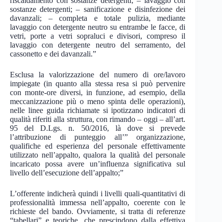
riscaldamento con sostanze detergenti; – lavaggio con
sostanze detergenti; – sanificazione e disinfezione dei
davanzali; – completa e totale pulizia, mediante
lavaggio con detergente neutro su entrambe le facce, di
vetri, porte a vetri sopraluci e divisori, compreso il
lavaggio con detergente neutro del serramento, del
cassonetto e dei davanzali.”
Esclusa la valorizzazione del numero di ore/lavoro
impiegate (in quanto alla stessa resa si può pervenire
con monte-ore diversi, in funzione, ad esempio, della
meccanizzazione più o meno spinta delle operazioni),
nelle linee guida richiamate si ipotizzano indicatori di
qualità riferiti alla struttura, con rimando – oggi – all’art.
95 del D.Lgs. n. 50/2016, là dove si prevede
l’attribuzione di punteggio all’” organizzazione,
qualifiche ed esperienza del personale effettivamente
utilizzato nell’appalto, qualora la qualità del personale
incaricato possa avere un’influenza significativa sul
livello dell’esecuzione dell’appalto;”
L’offerente indicherà quindi i livelli quali-quantitativi di
professionalità immessa nell’appalto, coerente con le
richieste del bando. Ovviamente, si tratta di referenze
“tabellari” e teoriche, che prescindono dalla effettiva