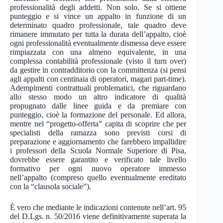
professionalità degli addetti. Non solo. Se si ottiene
punteggio e si vince un appalto in funzione di un
determinato quadro professionale, tale quadro deve
rimanere immutato per tutta la durata dell’appalto, cioè
ogni professionalità eventualmente dismessa deve essere
rimpiazzata con una almeno equivalente, in una
complessa contabilità professionale (visto il turn over)
da gestire in contradditorio con la committenza (si pensi
agli appalti con centinaia di operatori, magari part-time).
Adempimenti contrattuali problematici, che riguardano
allo stesso modo un altro indicatore di qualità
propugnato dalle linee guida e da premiare con
punteggio, cioè la formazione del personale. Ed allora,
mentre nel “progetto-offerta” capita di scoprire che per
specialisti della ramazza sono previsti corsi di
preparazione e aggiornamento che farebbero impallidire
i professori della Scuola Normale Superiore di Pisa,
dovrebbe essere garantito e verificato tale livello
formativo per ogni nuovo operatore immesso
nell’appalto (compreso quello eventualmente ereditato
con la “clausola sociale”).
È vero che mediante le indicazioni contenute nell’art. 95
del D.Lgs. n. 50/2016 viene definitivamente superata la