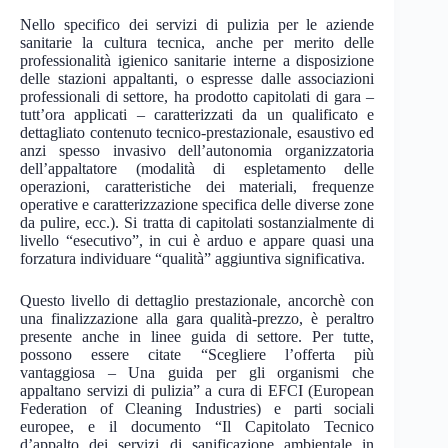
Nello specifico dei servizi di pulizia per le aziende
sanitarie la cultura tecnica, anche per merito delle
professionalità igienico sanitarie interne a disposizione
delle stazioni appaltanti, o espresse dalle associazioni
professionali di settore, ha prodotto capitolati di gara –
tutt’ora applicati – caratterizzati da un qualificato e
dettagliato contenuto tecnico-prestazionale, esaustivo ed
anzi spesso invasivo dell’autonomia organizzatoria
dell’appaltatore (modalità di espletamento delle
operazioni, caratteristiche dei materiali, frequenze
operative e caratterizzazione specifica delle diverse zone
da pulire, ecc.). Si tratta di capitolati sostanzialmente di
livello “esecutivo”, in cui è arduo e appare quasi una
forzatura individuare “qualità” aggiuntiva significativa.
Questo livello di dettaglio prestazionale, ancorchè con
una finalizzazione alla gara qualità-prezzo, è peraltro
presente anche in linee guida di settore. Per tutte,
possono essere citate “Scegliere l’offerta più
vantaggiosa – Una guida per gli organismi che
appaltano servizi di pulizia” a cura di EFCI (European
Federation of Cleaning Industries) e parti sociali
europee, e il documento “Il Capitolato Tecnico
d’appalto dei servizi di sanificazione ambientale in