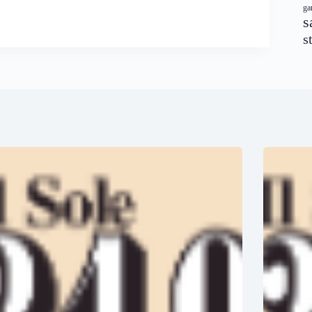
ga
s
s