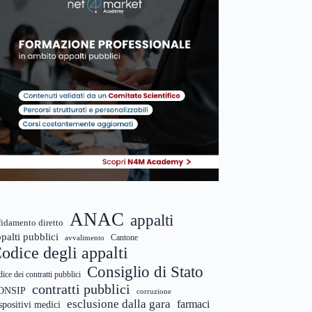
ANAC
appalti
fidamento diretto
palti pubblici
Cantone
avvalimento
odice degli appalti
Consiglio di Stato
dice dei contratti pubblici
contratti pubblici
ONSIP
corruzione
esclusione dalla gara
farmaci
spositivi medici