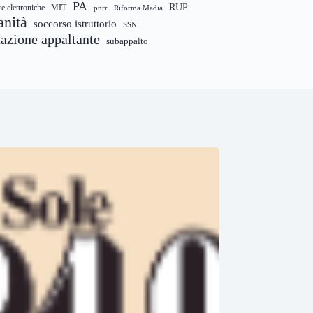
PA
RUP
re elettroniche
MIT
pnrr
Riforma Madia
anità
soccorso istruttorio
SSN
tazione appaltante
subappalto