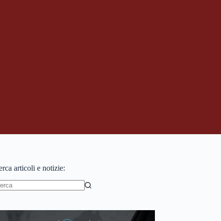
rca articoli e notizie:
essun
sultato