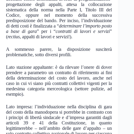
progettazione degli appalti, attesa la collocazione
sistematica della norma nella Parte I, Titolo III del
Codice, oppure nel momento della successiva
predisposizione del bando. Per inciso, l’individuazione
di detti costi è finalizzata a “
determinare l’importo posto
a base di gara
” per i “
contratti di lavori e servizi
”
(
rectius
, appalti di lavori e servizi!).
A sommesso parere, la disposizione susciterà
problematiche, sotto diversi profili.
Lato stazione appaltante: è da rilevare l’onere di dover
prendere a parametro un contratto di riferimento ai fini
della determinazione del costo del lavoro, anche nel
caso in cui vi siano più contratti collettivi vigenti per la
medesima categoria merceologica (settore pulizie, ad
esempio).
Lato impresa: l’individuazione nella disciplina di gara
del costo della manodopera si porrebbe in contrasto con
i principi di libertà sindacale e d’impresa garantiti dagli
articoli 39 e 41 della Costituzione, in quanto
legittimerebbe – nell’ambito delle gare d’appalto – un
solo contratto collettivo nazionale di lavoro per ciascuna