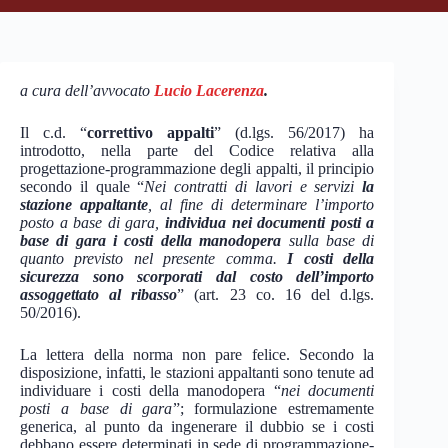
a cura dell’avvocato
Lucio Lacerenza
.
Il c.d. “
correttivo appalti
” (d.lgs. 56/2017) ha
introdotto, nella parte del Codice relativa alla
progettazione-programmazione degli appalti, il principio
secondo il quale “
Nei contratti di lavori e servizi
la
stazione appaltante
, al fine di determinare l’importo
posto a base di gara,
individua nei documenti posti a
base di gara i costi della manodopera
sulla base di
quanto previsto nel presente comma.
I costi della
sicurezza sono scorporati dal costo dell’importo
assoggettato al ribasso
” (art. 23 co. 16 del d.lgs.
50/2016).
La lettera della norma non pare felice. Secondo la
disposizione, infatti, le stazioni appaltanti sono tenute ad
individuare i costi della manodopera “
nei documenti
posti a base di gara
”; formulazione estremamente
generica, al punto da ingenerare il dubbio se i costi
debbano essere determinati in sede di programmazione-