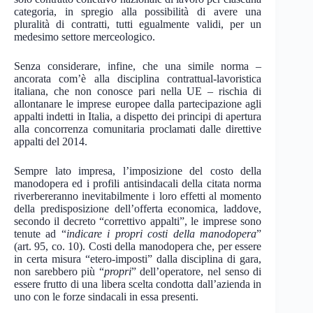
categoria, in spregio alla possibilità di avere una
pluralità di contratti, tutti egualmente validi, per un
medesimo settore merceologico.
Senza considerare, infine, che una simile norma –
ancorata com’è alla disciplina contrattual-lavoristica
italiana, che non conosce pari nella UE – rischia di
allontanare le imprese europee dalla partecipazione agli
appalti indetti in Italia, a dispetto dei principi di apertura
alla concorrenza comunitaria proclamati dalle direttive
appalti del 2014.
Sempre lato impresa, l’imposizione del costo della
manodopera ed i profili antisindacali della citata norma
riverbereranno inevitabilmente i loro effetti al momento
della predisposizione dell’offerta economica, laddove,
secondo il decreto “correttivo appalti”, le imprese sono
tenute ad “
indicare i propri costi della manodopera
”
(art. 95, co. 10). Costi della manodopera che, per essere
in certa misura “etero-imposti” dalla disciplina di gara,
non sarebbero più “
propri
” dell’operatore, nel senso di
essere frutto di una libera scelta condotta dall’azienda in
uno con le forze sindacali in essa presenti.