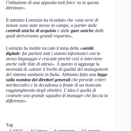
l’istituzione di una apposita task force va in questa
direzione».
Il ministro Lorenzin ha ricordato che «
una serie di
misure sono state messe in campo, a partire dalle
centrali uniche di acquisto
e dalle
gare uniche
dalle
quali deriveranno grandi risparmi».
Lorenzin ha inoltre toccato il tema della
«
sanità
digitale
: far parlare tutti i sistemi informatici con lo
stesso linguaggio è cruciale perché così si interviene
anche sulle liste di attesa».
A questo si aggiunge la
necessità di
«
alzare il livello di qualità del management
del sistema sanitario in Italia. Ab
biamo fatto una
legge
sulla nomina dei direttori generali
che prevede criteri
meritocratici e la decadenza a fronte di un mancato
raggiungimento degli obiettivi. L’idea è quella di
costruire una grande squadra di manager che faccia la
differenza».
Tag
#
ANAC
#
Cantone
#
corruzione
#
Lorenzin