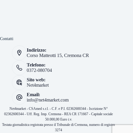
Contatti
Indirizzo:
Corso Matteotti 15, Cremona CR
Telefono:
0372-080704
Sito web:
Net4market
Email:
info@net4market.com
Net4market - CSAmed s.r.l. - C.F. e P.I. 02362600344 - Iscrizione N°
02362600344 - Uff. Reg. Imp. Cremona - REA CR 171667 - Capitale sociale
50.000,00 Euro i.v.
Testata giornalistica registrata presso il Tribunale di Cremona, numero di registro
3274