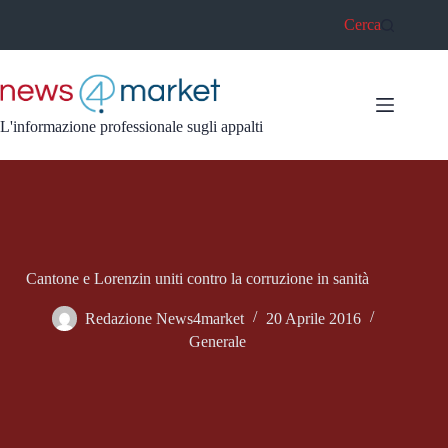
Salta
Cerca
al
contenuto
L'informazione professionale sugli appalti
Cantone e Lorenzin uniti contro la corruzione in sanità
Redazione News4market
20 Aprile 2016
Generale