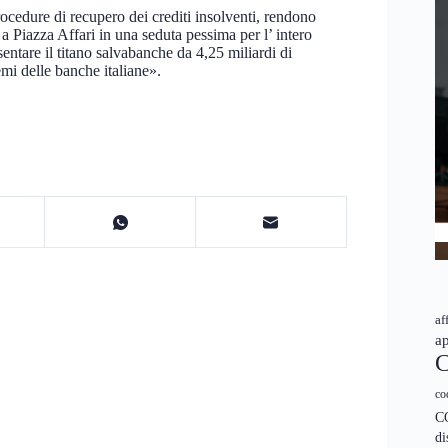
rocedure di recupero dei crediti insolventi, rendono
 a Piazza Affari in una seduta pessima per l’ intero
entare il titano salvabanche da 4,25 miliardi di
emi delle banche italiane».
af
ap
C
co
C
di