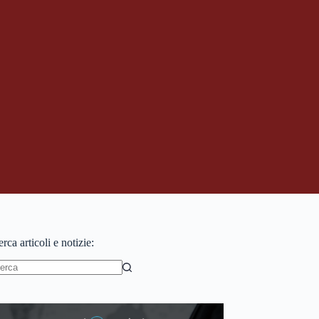
rca articoli e notizie:
essun
sultato