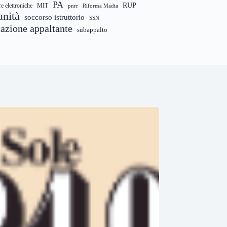
PA
RUP
re elettroniche
MIT
pnrr
Riforma Madia
anità
soccorso istruttorio
SSN
tazione appaltante
subappalto