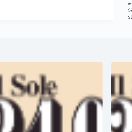
ga
s
s