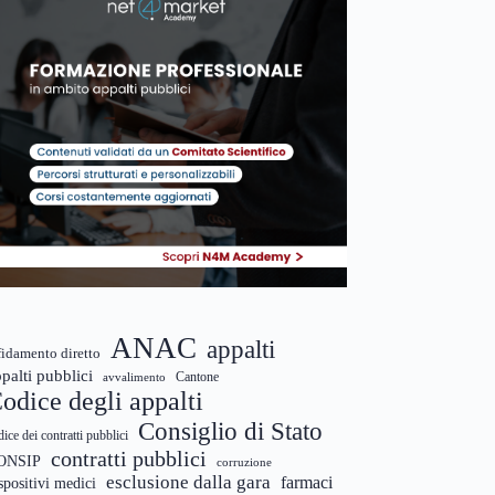
ANAC
appalti
fidamento diretto
palti pubblici
Cantone
avvalimento
odice degli appalti
Consiglio di Stato
dice dei contratti pubblici
contratti pubblici
ONSIP
corruzione
esclusione dalla gara
farmaci
spositivi medici