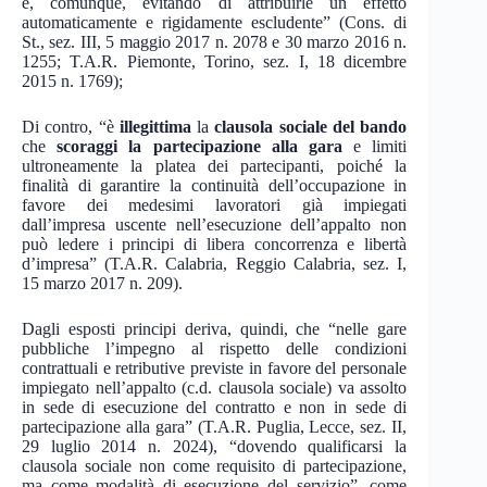
e, comunque, evitando di attribuirle un effetto
automaticamente e rigidamente escludente” (Cons. di
St., sez. III, 5 maggio 2017 n. 2078 e 30 marzo 2016 n.
1255; T.A.R. Piemonte, Torino, sez. I, 18 dicembre
2015 n. 1769);
Di contro, “è
illegittima
la
clausola sociale del bando
che
scoraggi la partecipazione alla gara
e limiti
ultroneamente la platea dei partecipanti, poiché la
finalità di garantire la continuità dell’occupazione in
favore dei medesimi lavoratori già impiegati
dall’impresa uscente nell’esecuzione dell’appalto non
può ledere i principi di libera concorrenza e libertà
d’impresa” (T.A.R. Calabria, Reggio Calabria, sez. I,
15 marzo 2017 n. 209).
Dagli esposti principi deriva, quindi, che “nelle gare
pubbliche l’impegno al rispetto delle condizioni
contrattuali e retributive previste in favore del personale
impiegato nell’appalto (c.d. clausola sociale) va assolto
in sede di esecuzione del contratto e non in sede di
partecipazione alla gara” (T.A.R. Puglia, Lecce, sez. II,
29 luglio 2014 n. 2024), “dovendo qualificarsi la
clausola sociale non come requisito di partecipazione,
ma come modalità di esecuzione del servizio”, come