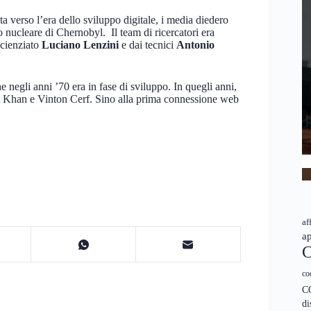
verso l’era dello sviluppo digitale, i media diedero
ro nucleare di Chernobyl. Il team di ricercatori era
scienziato
Luciano Lenzini
e dai tecnici
Antonio
he negli anni ’70 era in fase di sviluppo. In quegli anni,
bert Khan e Vinton Cerf. Sino alla prima connessione web
af
ap
C
co
C
di