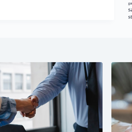
ga
s
s