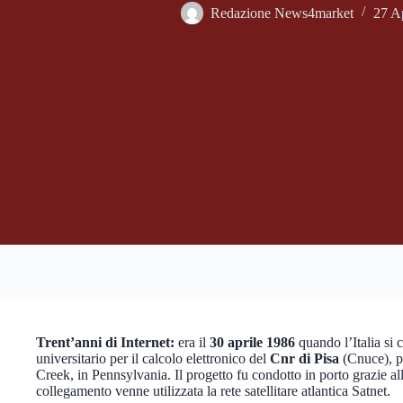
Redazione News4market
27 A
Trent’anni di Internet:
era il
30 aprile 1986
quando l’Italia si 
universitario per il calcolo elettronico del
Cnr di Pisa
(Cnuce), pa
Creek, in Pennsylvania. Il progetto fu condotto in porto grazie all
collegamento venne utilizzata la rete satellitare atlantica Satnet.