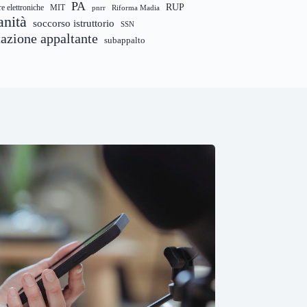
PA
RUP
re elettroniche
MIT
pnrr
Riforma Madia
anità
soccorso istruttorio
SSN
tazione appaltante
subappalto