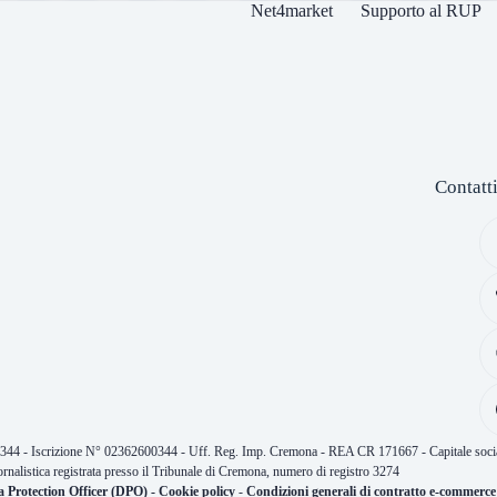
Net4market
Supporto al RUP
Contatt
0344 - Iscrizione N° 02362600344 - Uff. Reg. Imp. Cremona - REA CR 171667 - Capitale socia
ornalistica registrata presso il Tribunale di Cremona, numero di registro 3274
a Protection Officer (DPO)
-
Cookie policy
-
Condizioni generali di contratto e-commerce