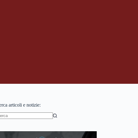
rca articoli e notizie:
essun
sultato