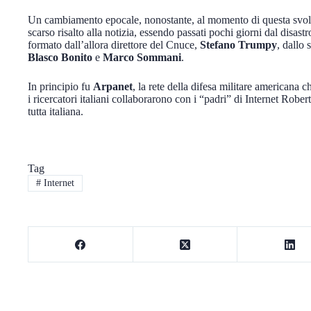
Un cambiamento epocale, nonostante, al momento di questa svolta 
scarso risalto alla notizia, essendo passati pochi giorni dal disast
formato dall’allora direttore del Cnuce,
Stefano Trumpy
, dallo 
Blasco Bonito
e
Marco Sommani
.
In principio fu
Arpanet
, la rete della difesa militare americana c
i ricercatori italiani collaborarono con i “padri” di Internet Ro
tutta italiana.
Tag
#
Internet