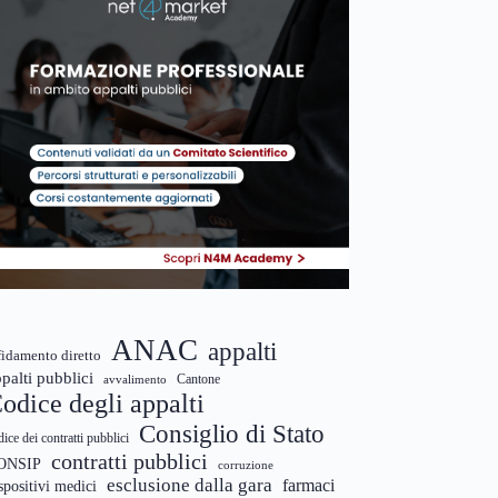
ANAC
appalti
fidamento diretto
palti pubblici
Cantone
avvalimento
odice degli appalti
Consiglio di Stato
dice dei contratti pubblici
contratti pubblici
ONSIP
corruzione
esclusione dalla gara
farmaci
spositivi medici