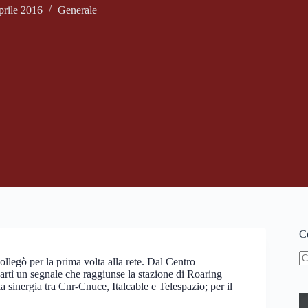
prile 2016
Generale
Ce
collegò per la prima volta alla rete. Dal Centro
N
rtì un segnale che raggiunse la stazione di Roaring
ri
a sinergia tra Cnr-Cnuce, Italcable e Telespazio; per il