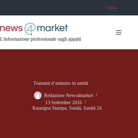
Salta
Cerca
al
contenuto
L'informazione professionale sugli appalti
Tsunami d’autunno in sanità
Redazione News4market
13 Settembre 2016
Rassegna Stampa
,
Sanità
,
Sanità 24