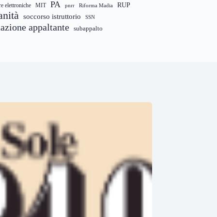
PA
RUP
re elettroniche
MIT
pnrr
Riforma Madia
anità
soccorso istruttorio
SSN
tazione appaltante
subappalto