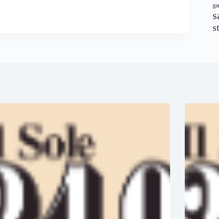
ga
s
s