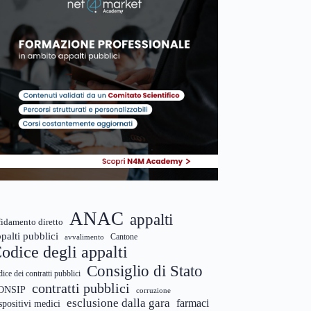
ANAC
appalti
fidamento diretto
palti pubblici
Cantone
avvalimento
odice degli appalti
Consiglio di Stato
dice dei contratti pubblici
contratti pubblici
ONSIP
corruzione
esclusione dalla gara
farmaci
spositivi medici