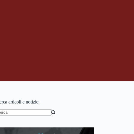
rca articoli e notizie:
essun
sultato