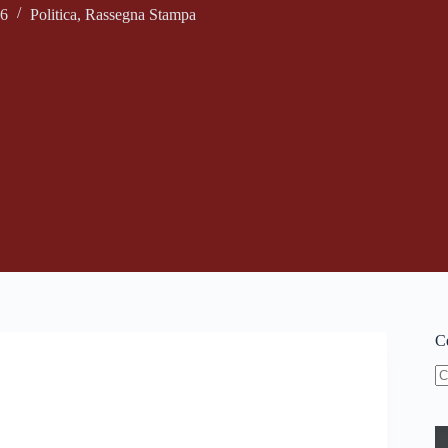
16
Politica
,
Rassegna Stampa
Ce
N
ri