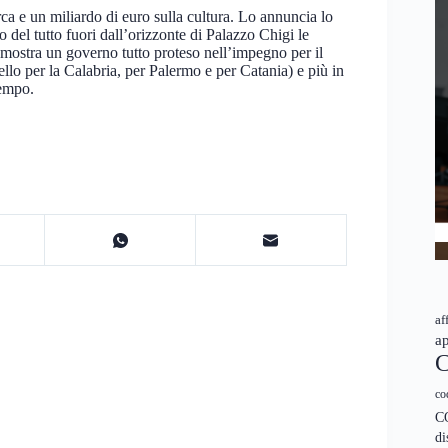
rca e un miliardo di euro sulla cultura. Lo annuncia lo
del tutto fuori dall’orizzonte di Palazzo Chigi le
mostra un governo tutto proteso nell’impegno per il
llo per la Calabria, per Palermo e per Catania) e più in
tempo.
af
ap
C
co
C
di