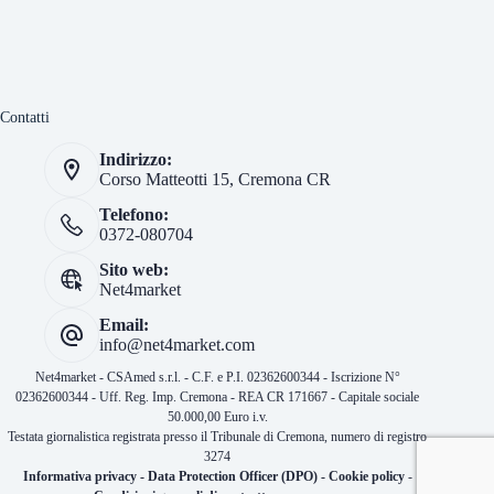
Contatti
Indirizzo:
Corso Matteotti 15, Cremona CR
Telefono:
0372-080704
Sito web:
Net4market
Email:
info@net4market.com
Net4market - CSAmed s.r.l. - C.F. e P.I. 02362600344 - Iscrizione N°
02362600344 - Uff. Reg. Imp. Cremona - REA CR 171667 - Capitale sociale
50.000,00 Euro i.v.
Testata giornalistica registrata presso il Tribunale di Cremona, numero di registro
3274
Informativa privacy
-
Data Protection Officer (DPO)
-
Cookie policy
-