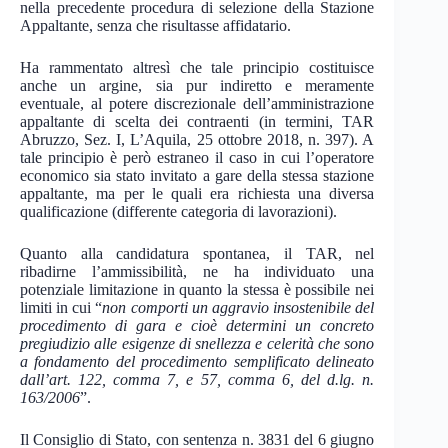
nella precedente procedura di selezione della Stazione
Appaltante, senza che risultasse affidatario.
Ha rammentato altresì che tale principio costituisce
anche un argine, sia pur indiretto e meramente
eventuale, al potere discrezionale dell’amministrazione
appaltante di scelta dei contraenti (in termini, TAR
Abruzzo, Sez. I, L’Aquila, 25 ottobre 2018, n. 397). A
tale principio è però estraneo il caso in cui l’operatore
economico sia stato invitato a gare della stessa stazione
appaltante, ma per le quali era richiesta una diversa
qualificazione (differente categoria di lavorazioni).
Quanto alla candidatura spontanea, il TAR, nel
ribadirne l’ammissibilità, ne ha individuato una
potenziale limitazione in quanto la stessa è possibile nei
limiti in cui “
non comporti un aggravio insostenibile del
procedimento di gara e cioè determini un concreto
pregiudizio alle esigenze di snellezza e celerità che sono
a fondamento del procedimento semplificato delineato
dall’art. 122, comma 7, e 57, comma 6, del d.lg. n.
163/2006
”.
Il Consiglio di Stato, con sentenza n. 3831 del 6 giugno