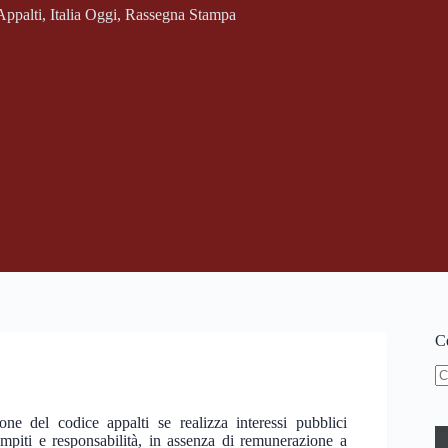
Appalti
,
Italia Oggi
,
Rassegna Stampa
Ce
N
ri
ne del codice appalti se realizza interessi pubblici
ompiti e responsabilità, in assenza di remunerazione a