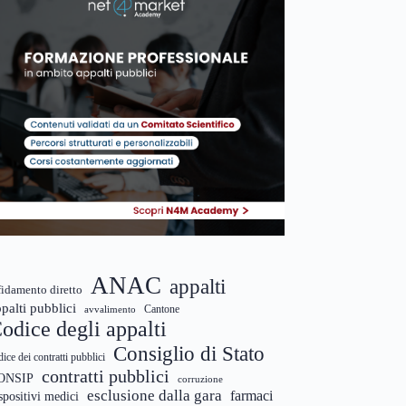
ANAC
appalti
fidamento diretto
palti pubblici
Cantone
avvalimento
odice degli appalti
Consiglio di Stato
dice dei contratti pubblici
contratti pubblici
ONSIP
corruzione
esclusione dalla gara
farmaci
spositivi medici