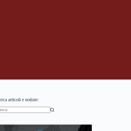
rca articoli e notizie:
essun
sultato