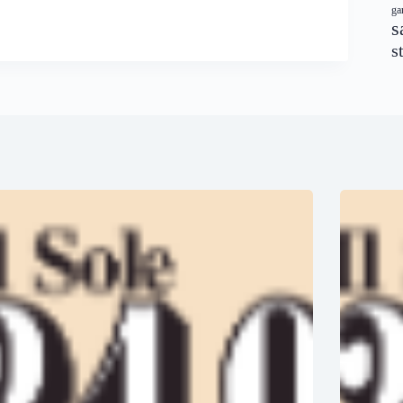
ga
s
s