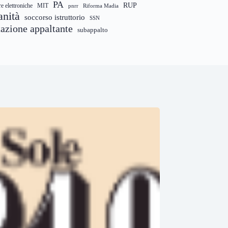
PA
RUP
re elettroniche
MIT
pnrr
Riforma Madia
anità
soccorso istruttorio
SSN
tazione appaltante
subappalto