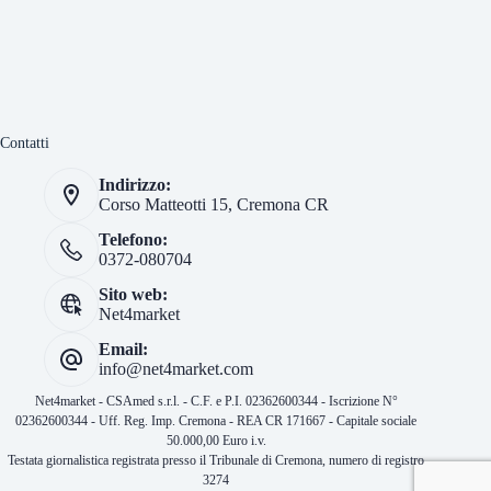
Contatti
Indirizzo:
Corso Matteotti 15, Cremona CR
Telefono:
0372-080704
Sito web:
Net4market
Email:
info@net4market.com
Net4market - CSAmed s.r.l. - C.F. e P.I. 02362600344 - Iscrizione N°
02362600344 - Uff. Reg. Imp. Cremona - REA CR 171667 - Capitale sociale
50.000,00 Euro i.v.
Testata giornalistica registrata presso il Tribunale di Cremona, numero di registro
3274