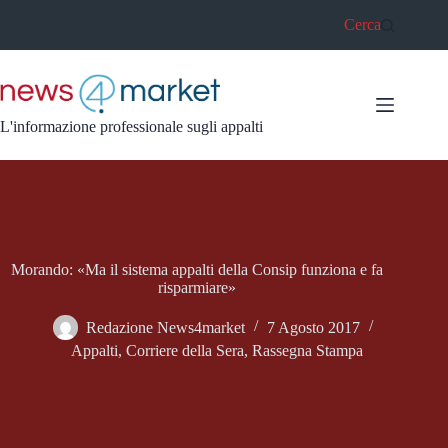
Salta
Cerca
al
contenuto
L'informazione professionale sugli appalti
Morando: «Ma il sistema appalti della Consip funziona e fa
risparmiare»
Redazione News4market
7 Agosto 2017
Appalti
,
Corriere della Sera
,
Rassegna Stampa