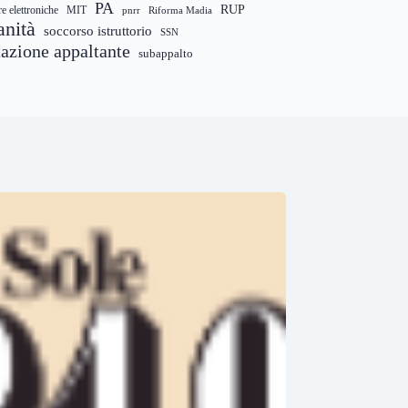
PA
RUP
re elettroniche
MIT
pnrr
Riforma Madia
anità
soccorso istruttorio
SSN
tazione appaltante
subappalto