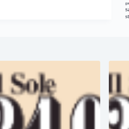
ga
s
s