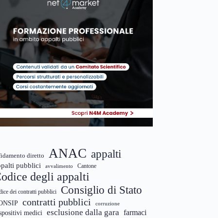
ANAC
appalti
fidamento diretto
palti pubblici
Cantone
avvalimento
odice degli appalti
Consiglio di Stato
dice dei contratti pubblici
contratti pubblici
ONSIP
corruzione
esclusione dalla gara
farmaci
spositivi medici