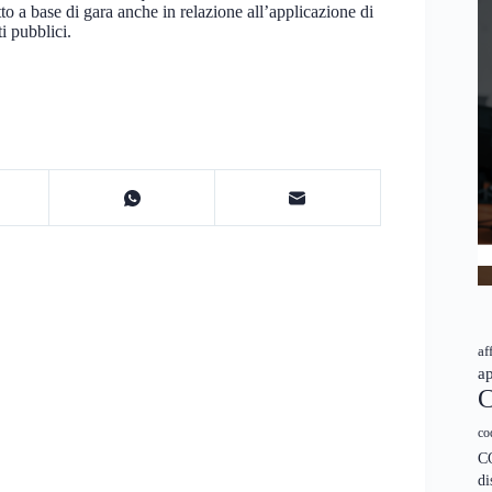
tto a base di gara anche in relazione all’applicazione di
i pubblici.
af
ap
C
co
C
di