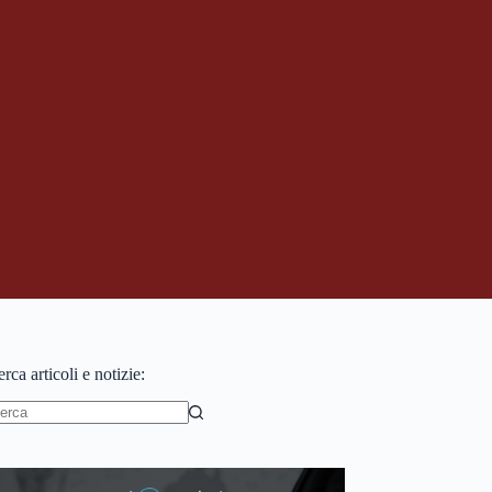
rca articoli e notizie:
essun
sultato