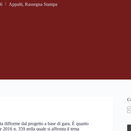
16
Appalti
,
Rassegna Stampa
Ce
N
ri
rta difforme dal progetto a base di gara. È quanto
e 2016 n. 359 nella quale si affronta il tema