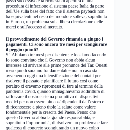
passo successivo è la richiesta di apertura di una
procedura di infrazione al sistema paese Italia da parte
dell’Ue sulla base del fatto che il sistema payback non
ha equivalenti nel resto del mondo e solleva, soprattutto
in Europa, un problema sulla libera circolazione delle
merci e sull’accesso al mercato.
Il provvedimento del Governo rimanda a giugno i
pagamenti. Ci sono ancora tre mesi per scongiurare
il peggio quindi?
Sì. Abbiamo tre mesi per discutere, e lo stiamo facendo.
Io sono convinto che il Governo non abbia alcun
interesse ad arrivare alle prime pronunce del Tar. Questi
mesi quindi saranno fondamentali e non a caso sta
avvenendo oggi una intensificazione dei contatti per
risolvere il passato e pianificare il futuro così come
peraltro ci eravamo ripromessi di fare al termine della
pandemia covid, quando immaginavamo addirittura di
rafforzare il nostro sistema produttivo di dispositivi
medici per non essere più così dipendenti dall’estero e
di riconoscere a pieno titolo la salute come valore
fondamentale per la crescita del Paese. Penso che
questo Governo abbia la grande responsabilità, e
soprattutto l’opportunità, di risolvere un problema e fare
qualcosa di concreto scongiurando un nuovo colpo