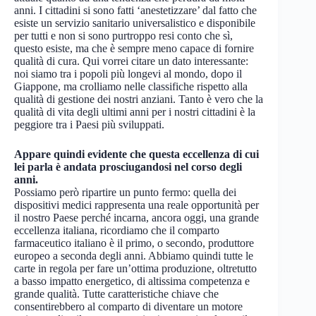
anni. I cittadini si sono fatti ‘anestetizzare’ dal fatto che
esiste un servizio sanitario universalistico e disponibile
per tutti e non si sono purtroppo resi conto che sì,
questo esiste, ma che è sempre meno capace di fornire
qualità di cura. Qui vorrei citare un dato interessante:
noi siamo tra i popoli più longevi al mondo, dopo il
Giappone, ma crolliamo nelle classifiche rispetto alla
qualità di gestione dei nostri anziani. Tanto è vero che la
qualità di vita degli ultimi anni per i nostri cittadini è la
peggiore tra i Paesi più sviluppati.
Appare quindi evidente che questa eccellenza di cui
lei parla è andata prosciugandosi nel corso degli
anni.
Possiamo però ripartire un punto fermo: quella dei
dispositivi medici rappresenta una reale opportunità per
il nostro Paese perché incarna, ancora oggi, una grande
eccellenza italiana, ricordiamo che il comparto
farmaceutico italiano è il primo, o secondo, produttore
europeo a seconda degli anni. Abbiamo quindi tutte le
carte in regola per fare un’ottima produzione, oltretutto
a basso impatto energetico, di altissima competenza e
grande qualità. Tutte caratteristiche chiave che
consentirebbero al comparto di diventare un motore