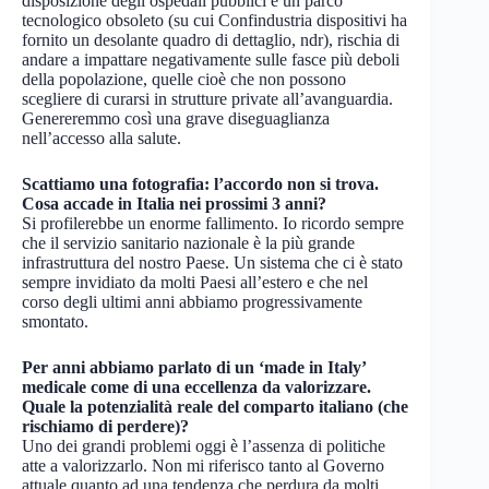
disposizione degli ospedali pubblici e un parco
tecnologico obsoleto (su cui Confindustria dispositivi ha
fornito un desolante quadro di dettaglio, ndr), rischia di
andare a impattare negativamente sulle fasce più deboli
della popolazione, quelle cioè che non possono
scegliere di curarsi in strutture private all’avanguardia.
Genereremmo così una grave diseguaglianza
nell’accesso alla salute.
Scattiamo una fotografia: l’accordo non si trova.
Cosa accade in Italia nei prossimi 3 anni?
Si profilerebbe un enorme fallimento. Io ricordo sempre
che il servizio sanitario nazionale è la più grande
infrastruttura del nostro Paese. Un sistema che ci è stato
sempre invidiato da molti Paesi all’estero e che nel
corso degli ultimi anni abbiamo progressivamente
smontato.
Per anni abbiamo parlato di un ‘made in Italy’
medicale come di una eccellenza da valorizzare.
Quale la potenzialità reale del comparto italiano (che
rischiamo di perdere)?
Uno dei grandi problemi oggi è l’assenza di politiche
atte a valorizzarlo. Non mi riferisco tanto al Governo
attuale quanto ad una tendenza che perdura da molti