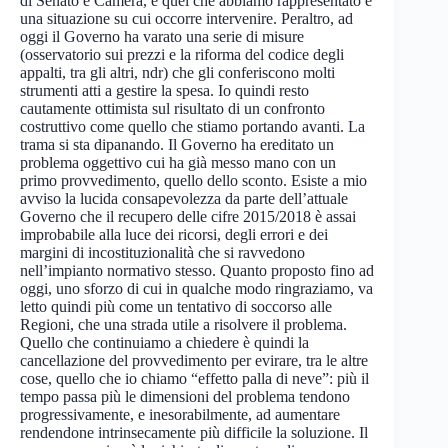
di Senato e Camera, e quel che abbiamo rappresentato è
una situazione su cui occorre intervenire. Peraltro, ad
oggi il Governo ha varato una serie di misure
(osservatorio sui prezzi e la riforma del codice degli
appalti, tra gli altri, ndr) che gli conferiscono molti
strumenti atti a gestire la spesa. Io quindi resto
cautamente ottimista sul risultato di un confronto
costruttivo come quello che stiamo portando avanti. La
trama si sta dipanando. Il Governo ha ereditato un
problema oggettivo cui ha già messo mano con un
primo provvedimento, quello dello sconto. Esiste a mio
avviso la lucida consapevolezza da parte dell’attuale
Governo che il recupero delle cifre 2015/2018 è assai
improbabile alla luce dei ricorsi, degli errori e dei
margini di incostituzionalità che si ravvedono
nell’impianto normativo stesso. Quanto proposto fino ad
oggi, uno sforzo di cui in qualche modo ringraziamo, va
letto quindi più come un tentativo di soccorso alle
Regioni, che una strada utile a risolvere il problema.
Quello che continuiamo a chiedere è quindi la
cancellazione del provvedimento per evirare, tra le altre
cose, quello che io chiamo “effetto palla di neve”: più il
tempo passa più le dimensioni del problema tendono
progressivamente, e inesorabilmente, ad aumentare
rendendone intrinsecamente più difficile la soluzione. Il