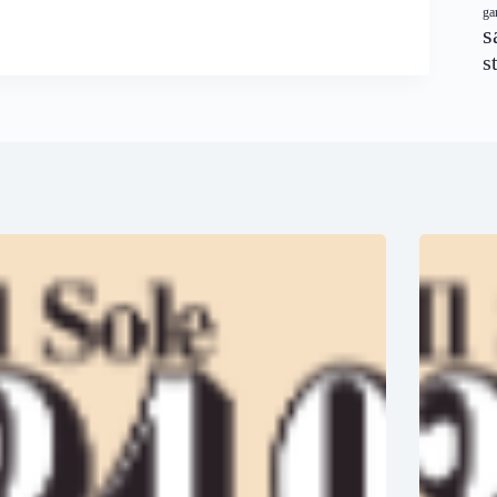
ga
s
s