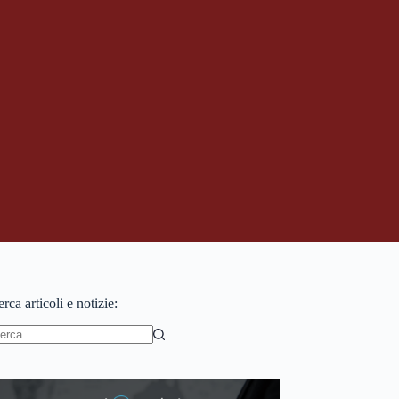
rca articoli e notizie:
essun
sultato