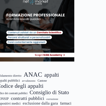
ANAC
appalti
fidamento diretto
palti pubblici
Cantone
avvalimento
odice degli appalti
Consiglio di Stato
dice dei contratti pubblici
contratti pubblici
ONSIP
corruzione
esclusione dalla gara
farmaci
spositivi medici