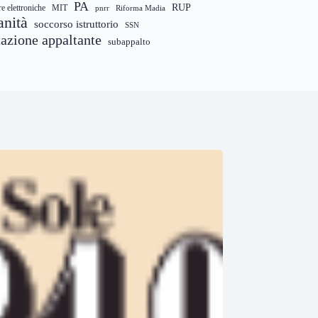
PA
RUP
re elettroniche
MIT
pnrr
Riforma Madia
anità
soccorso istruttorio
SSN
tazione appaltante
subappalto