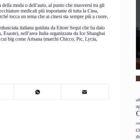
a della moda o dell’auto, al punto che muoversi tra gli
cchiature medicali più importante di tutta la Cina,
rché tocca un tema che ai cinesi sta sempre più a cuore,
mbasciata italiana guidata da Ettore Sequi che ha dato
, Esaote), nell’area Italia organizzata da Ice Shanghai
a cui big come Artsana (marchi Chicco, Pic, Lycia,
af
ap
C
co
C
di