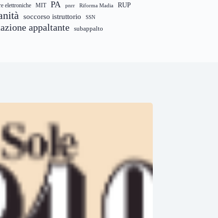
PA
RUP
re elettroniche
MIT
pnrr
Riforma Madia
anità
soccorso istruttorio
SSN
tazione appaltante
subappalto