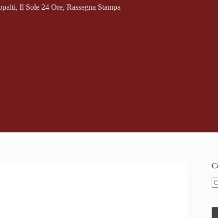
palti
,
Il Sole 24 Ore
,
Rassegna Stampa
Ce
N
ri