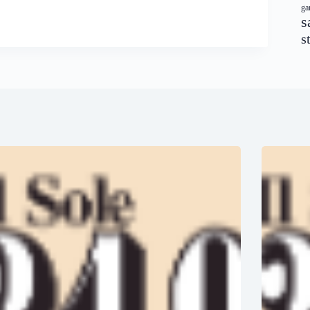
ga
s
s