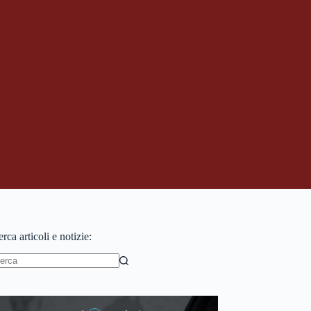
rca articoli e notizie:
essun
sultato