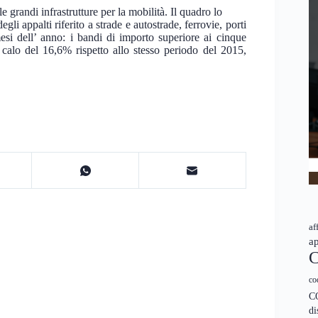
e grandi infrastrutture per la mobilità. Il quadro lo
li appalti riferito a strade e autostrade, ferrovie, porti
mesi dell’ anno: i bandi di importo superiore ai cinque
 calo del 16,6% rispetto allo stesso periodo del 2015,
af
ap
C
co
C
di