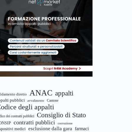
ANAC
appalti
fidamento diretto
palti pubblici
Cantone
avvalimento
odice degli appalti
Consiglio di Stato
dice dei contratti pubblici
contratti pubblici
ONSIP
corruzione
esclusione dalla gara
farmaci
spositivi medici