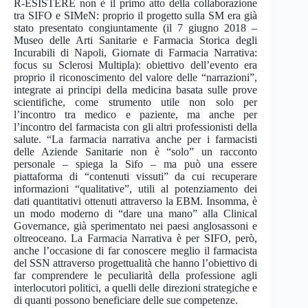
R-ESISTERE non è il primo atto della collaborazione
tra SIFO e SIMeN: proprio il progetto sulla SM era già
stato presentato congiuntamente (il 7 giugno 2018 –
Museo delle Arti Sanitarie e Farmacia Storica degli
Incurabili di Napoli, Giornate di Farmacia Narrativa:
focus su Sclerosi Multipla): obiettivo dell’evento era
proprio il riconoscimento del valore delle “narrazioni”,
integrate ai principi della medicina basata sulle prove
scientifiche, come strumento utile non solo per
l’incontro tra medico e paziente, ma anche per
l’incontro del farmacista con gli altri professionisti della
salute. “La farmacia narrativa anche per i farmacisti
delle Aziende Sanitarie non è “solo” un racconto
personale – spiega la Sifo – ma può una essere
piattaforma di “contenuti vissuti” da cui recuperare
informazioni “qualitative”, utili al potenziamento dei
dati quantitativi ottenuti attraverso la EBM. Insomma, è
un modo moderno di “dare una mano” alla Clinical
Governance, già sperimentato nei paesi anglosassoni e
oltreoceano. La Farmacia Narrativa è per SIFO, però,
anche l’occasione di far conoscere meglio il farmacista
del SSN attraverso progettualità che hanno l’obiettivo di
far comprendere le peculiarità della professione agli
interlocutori politici, a quelli delle direzioni strategiche e
di quanti possono beneficiare delle sue competenze.