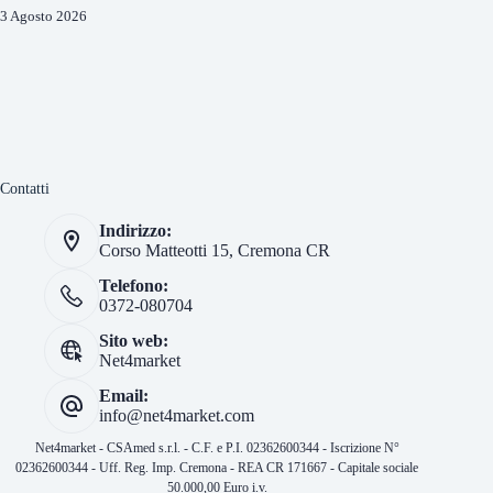
3 Agosto 2026
Contatti
Indirizzo:
Corso Matteotti 15, Cremona CR
Telefono:
0372-080704
Sito web:
Net4market
Email:
info@net4market.com
Net4market - CSAmed s.r.l. - C.F. e P.I. 02362600344 - Iscrizione N°
02362600344 - Uff. Reg. Imp. Cremona - REA CR 171667 - Capitale sociale
50.000,00 Euro i.v.