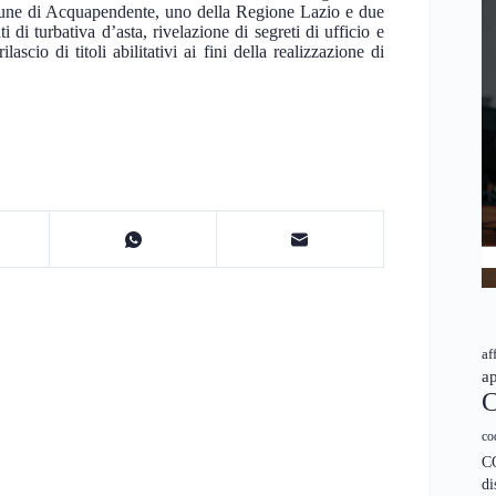
mune di Acquapendente, uno della Regione Lazio e due
i di turbativa d’asta, rivelazione di segreti di ufficio e
ascio di titoli abilitativi ai fini della realizzazione di
af
ap
C
co
C
di