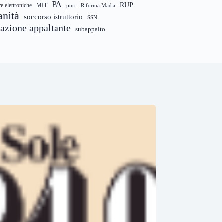
PA
RUP
re elettroniche
MIT
pnrr
Riforma Madia
anità
soccorso istruttorio
SSN
tazione appaltante
subappalto