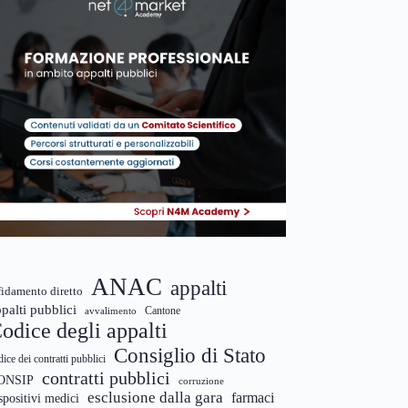
ANAC
appalti
fidamento diretto
palti pubblici
Cantone
avvalimento
odice degli appalti
Consiglio di Stato
dice dei contratti pubblici
contratti pubblici
ONSIP
corruzione
esclusione dalla gara
farmaci
spositivi medici