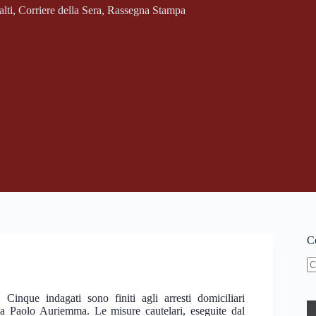
lti
,
Corriere della Sera
,
Rassegna Stampa
Ce
N
ri
 Cinque indagati sono finiti agli arresti domiciliari
 da Paolo Auriemma. Le misure cautelari, eseguite dal