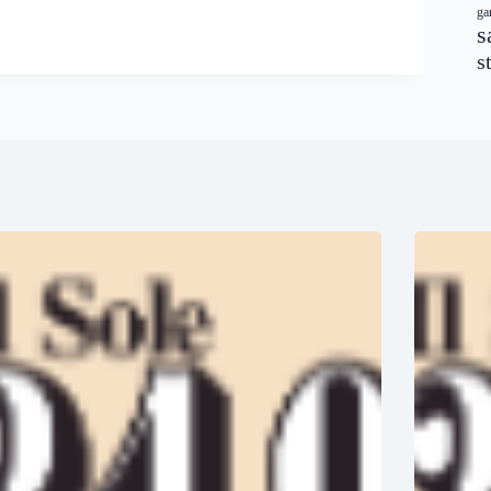
ga
s
s