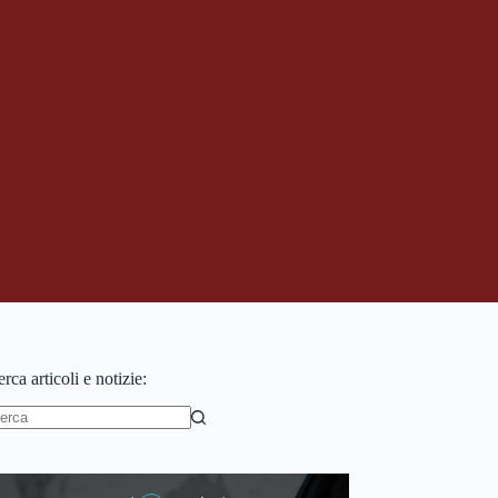
rca articoli e notizie:
essun
sultato