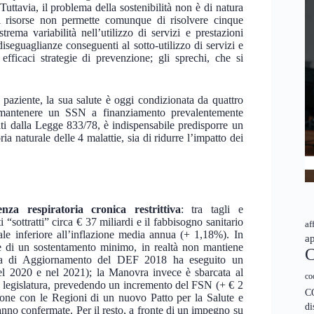
Tuttavia, il problema della sostenibilità non è di natura
di risorse non permette comunque di risolvere cinque
trema variabilità nell’utilizzo di servizi e prestazioni
 diseguaglianze conseguenti al sotto-utilizzo di servizi e
e efficaci strategie di prevenzione; gli sprechi, che si
paziente, la sua salute è oggi condizionata da quattro
r mantenere un SSN a finanziamento prevalentemente
iti dalla Legge 833/78, è indispensabile predisporre un
ia naturale delle 4 malattie, sia di ridurre l’impatto dei
ienza respiratoria cronica restrittiva
: tra tagli e
“sottratti” circa € 37 miliardi e il fabbisogno sanitario
af
e inferiore all’inflazione media annua (+ 1,18%). In
ap
ne di un sostentamento minimo, in realtà non mantiene
C
ota di Aggiornamento del DEF 2018 ha eseguito un
 nel 2020 e nel 2021); la Manovra invece è sbarcata al
co
te legislatura, prevedendo un incremento del FSN (+ € 2
C
zione con le Regioni di un nuovo Patto per la Salute e
di
anno confermate. Per il resto, a fronte di un impegno su