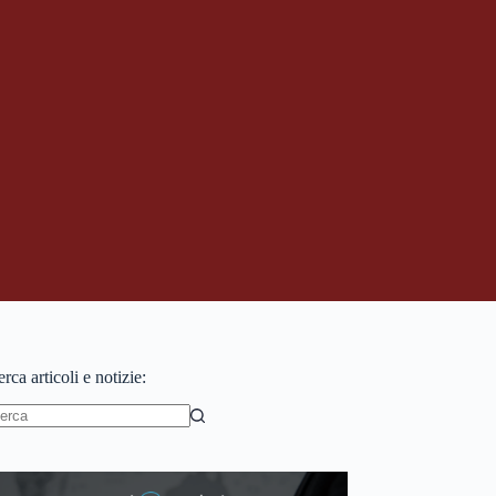
rca articoli e notizie:
essun
sultato