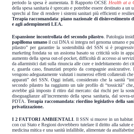
periodo la spesa è aumentata. Il Rapporto OCSE
Health at a 
della spesa sanitaria è sprecato e potrebbe essere destinato a un us
sprechi al fine di rendere i sistemi sanitari più efficienti e res
Terapia raccomandata
:
piano nazionale di disinvestimento d
e agli adempimenti LEA.
Espansione incontrollata del secondo pilastro
. Patologia insi
papilloma umano
il cui DNA si integra nel genoma umano e può 
pilastro” per garantire la sostenibilità del SSN si è progressi
marketing fondata su un assioma basato su criticità solo in app
aumento della spesa out-of-pocket, difficoltà di accesso ai serviz
da allarmistici dati sulla rinuncia alle cure e indebitamento dei 
e, guarda caso, finanziati proprio da compagnie assicurative. 
vengono adeguatamente valutati i numerosi effetti collaterali che 
apparati” del SSN. Oggi infatti, considerato che la sanità “int
secondo pilastro ha raggiunto un tale profilo di “tossicità” che
avrebbe già imposto il ritiro dal mercato: dai rischi per la sost
diseguaglianze all’incremento della spesa sanitaria, dal sovra-u
PDTA.
Terapia raccomandata
:
riordino legislativo della sa
privatizzazione.
I 2 FATTORI AMBIENTALI
. Il SSN si muove in un habitat 
con cui Stato e Regioni dovrebbero tutelare il diritto alla salute e 
medicina mitica e una sanità infallibile, alimentate da analfabeti