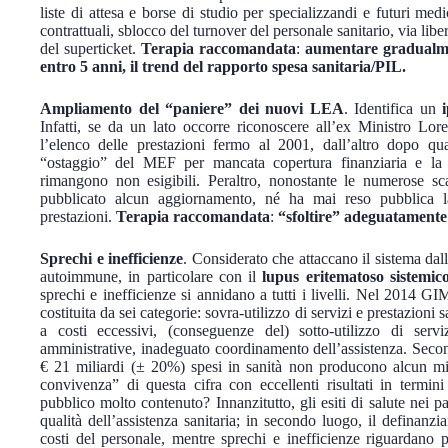
liste di attesa e borse di studio per specializzandi e futuri me
contrattuali, sblocco del turnover del personale sanitario, via lib
del superticket.
Terapia raccomandata
:
aumentare gradualmen
entro 5 anni, il trend del rapporto spesa sanitaria/PIL.
Ampliamento del “paniere” dei nuovi LEA
. Identifica un
Infatti, se da un lato occorre riconoscere all’ex Ministro Lor
l’elenco delle prestazioni fermo al 2001, dall’altro dopo qua
“ostaggio” del MEF per mancata copertura finanziaria e la 
rimangono non esigibili. Peraltro, nonostante le numerose 
pubblicato alcun aggiornamento, né ha mai reso pubblica l
prestazioni.
Terapia raccomandata
:
“sfoltire” adeguatamente 
Sprechi e inefficienze
. Considerato che attaccano il sistema dal
autoimmune, in particolare con il
lupus eritematoso sistemic
sprechi e inefficienze si annidano a tutti i livelli. Nel 2014 G
costituita da sei categorie: sovra-utilizzo di servizi e prestazioni s
a costi eccessivi, (conseguenze del) sotto-utilizzo di servi
amministrative, inadeguato coordinamento dell’assistenza. Sec
€ 21 miliardi (± 20%) spesi in sanità non producono alcun mig
convivenza” di questa cifra con eccellenti risultati in termi
pubblico molto contenuto? Innanzitutto, gli esiti di salute nei p
qualità dell’assistenza sanitaria; in secondo luogo, il definan
costi del personale, mentre sprechi e inefficienze riguardano p