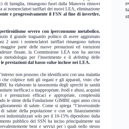
dici di famiglia, rimangono fuori dalla Manovra rinnovi
ga
s
era ai nomenclatori tariffari dei nuovi LEA, eliminazione
te e progressivamente il FSN al fine di invertire,
s
ipertiroidismo severo con iperconsumo metabolico.
enzin il grande traguardo politico di avere aggiornato
si 2 anni i nomenclatori tariffari rimangono tuttora
maggior parte delle nuove prestazioni ed esenzioni
scadenze fissate, la Commissione LEA non ha ancora
a metodologia per l’inserimento e il
delisting
delle
le prestazioni dal basso
value
incluse nei LEA.
l’interno non possono che identificarsi con una malattia
o
che colpisce tutti gli organi e gli apparati, visto che
IMBE ha elaborato la tassonomia degli sprechi in sanità
anitarie inefficaci o inappropriate, frodi e abusi, acquisti
zi e prestazioni efficaci e appropriate, complessità
ondo le stime della Fondazione GIMBE ogni anno circa
lioramento di salute. Come si spiega “l’inverosimile
ni di salute della popolazione e con un finanziamento
aesi industrializzati solo per il 10-15% dipendono dalla
ziamento pubblico del SSN ha inciso principalmente sui
revalentemente beni e servizi per i quali nello stesso