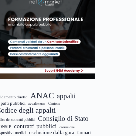
ANAC
appalti
fidamento diretto
palti pubblici
Cantone
avvalimento
odice degli appalti
Consiglio di Stato
dice dei contratti pubblici
contratti pubblici
ONSIP
corruzione
esclusione dalla gara
farmaci
spositivi medici