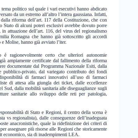
 tema politico sul quale i vari esecutivi hanno abdicato
rsato da un estremo all’altro l’intera gaussiana. Infatti,
to dalla riforma dell’art. 117 della Costituzione, che con
llo Stato di alcuni poteri esclusivi avrebbe dovuto porre
, in attuazione dell’art. 116, del virus del regionalismo
milia Romagna che hanno già sottoscritto gli accordi
 e Molise, hanno già avviato l’iter.
o è ragionevolmente certo che ulteriori autonomie
 già ampiamente certificate dal fallimento della riforma
ere documentate dal Programma Nazionale Esiti, dalla
e pubblico-privato, dal variegato contributo dei fondi
 disponibilità di farmaci innovativi all’uso di farmaci
iste di attesa alla giungla dei ticket, dalle eccellenze
nel Sud, dalla mobilità sanitaria alle diseguaglianze sugli
tture sanitarie allo sviluppo delle reti per patologia,
esponsabilità di Stato e Regioni, il centro della scena è
sta vs regionalista), dalle conseguenze dell’inadeguata
te anacronistiche, quale la ridefinizione dei criteri di
o per assegnare più risorse alle Regioni che storicamente
ficit economico, sia di inadempimenti LEA.