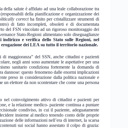
la della salute è affidato ad una leale collaborazione tra
 (responsabili della pianificazione e organizzazione dei
olitically correct
ha finito per cristallizzare strumenti di
tro) di fatto incompleti, obsoleti e di documentata
arto del FSN vincolato ad un rigoroso monitoraggio dei
overnance Stato-Regioni alimentano solo diseguaglianze
 indirizzo e verifica dello Stato sulle Regioni, nel
 erogazione dei LEA su tutto il territorio nazionale.
ti di maggioranza” del SSN, anche cittadini e pazienti
colare, negli anni sono aumentate le aspettative per una
sumismo sanitario condiziona fortemente la domanda di
ittura dannose: questo fenomeno dalle enormi implicazioni
nte preso in considerazione dalla politica nazionale e
ome un elettore da non scontentare che come una persona
o nel coinvolgimento attivo di cittadini e pazienti per
zione, e la relazione medico- paziente continua a puntare
ecisionale condiviso, in cui il paziente, adeguatamente
e decidere insieme al medico tenendo conto delle proprie
zazione delle informazioni nell’era di internet, la scarsa
 contenuti sui social hanno assestato il colpo di grazia: