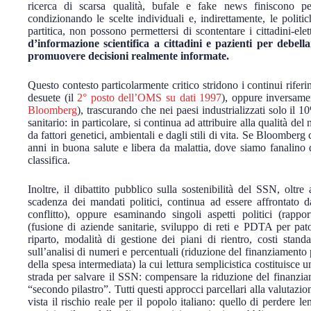
ricerca di scarsa qualità, bufale e fake news finiscono pe
condizionando le scelte individuali e, indirettamente, le politi
partitica, non possono permettersi di scontentare i cittadini-elet
d’informazione scientifica a cittadini e pazienti per debell
promuovere decisioni realmente informate.
Questo contesto particolarmente critico stridono i continui rifer
desuete (il
2° posto dell’OMS su dati 1997
), oppure inversamen
Bloomberg
), trascurando che nei paesi industrializzati solo il 1
sanitario: in particolare, si continua ad attribuire alla qualità de
da fattori genetici, ambientali e dagli stili di vita. Se Bloomberg 
anni in buona salute e libera da malattia, dove siamo fanalino d
classifica.
Inoltre, il dibattito pubblico sulla sostenibilità del SSN, olt
scadenza dei mandati politici, continua ad essere affrontato d
conflitto), oppure esaminando singoli aspetti politici (rappor
(fusione di aziende sanitarie, sviluppo di reti e PDTA per pato
riparto, modalità di gestione dei piani di rientro, costi stand
sull’analisi di numeri e percentuali (riduzione del finanziamento
della spesa intermediata) la cui lettura semplicistica costituisce u
strada per salvare il SSN: compensare la riduzione del finanzia
“secondo pilastro”. Tutti questi approcci parcellari alla valutazio
vista il rischio reale per il popolo italiano: quello di perdere