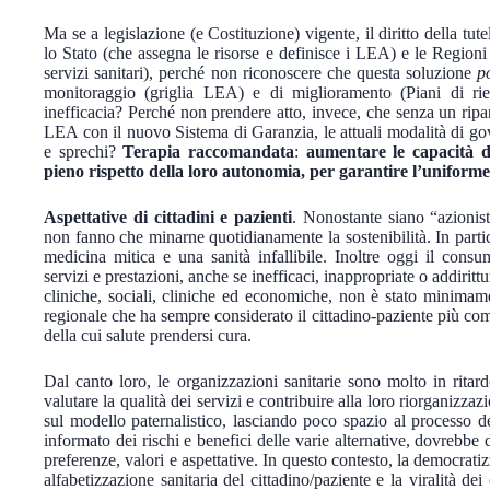
Ma se a legislazione (e Costituzione) vigente, il diritto della tute
lo Stato (che assegna le risorse e definisce i LEA) e le Regioni
servizi sanitari), perché non riconoscere che questa soluzione
p
monitoraggio (griglia LEA) e di miglioramento (Piani di rien
inefficacia? Perché non prendere atto, invece, che senza un rip
LEA con il nuovo Sistema di Garanzia, le attuali modalità di g
e sprechi?
Terapia raccomandata
:
aumentare le capacità di
pieno rispetto della loro autonomia, per garantire l’uniforme
Aspettative di cittadini e pazienti
. Nonostante siano “azionis
non fanno che minarne quotidianamente la sostenibilità. In parti
medicina mitica e una sanità infallibile. Inoltre oggi il con
servizi e prestazioni, anche se inefficaci, inappropriate o addir
cliniche, sociali, cliniche ed economiche, non è stato minimame
regionale che ha sempre considerato il cittadino-paziente più c
della cui salute prendersi cura.
Dal canto loro, le organizzazioni sanitarie sono molto in ritard
valutare la qualità dei servizi e contribuire alla loro riorganizza
sul modello paternalistico, lasciando poco spazio al processo d
informato dei rischi e benefici delle varie alternative, dovrebb
preferenze, valori e aspettative. In questo contesto, la democratiz
alfabetizzazione sanitaria del cittadino/paziente e la viralità dei