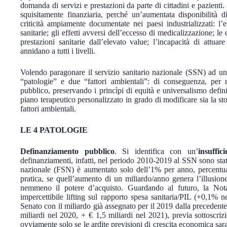
domanda di servizi e prestazioni da parte di cittadini e pazienti. 
squisitamente finanziaria, perché un’aumentata disponibilità 
criticità ampiamente documentate nei paesi industrializzati: l’es
sanitarie; gli effetti avversi dell’eccesso di medicalizzazione; le
prestazioni sanitarie dall’elevato value; l’incapacità di attuar
annidano a tutti i livelli.
Volendo paragonare il servizio sanitario nazionale (SSN) ad un 
“patologie” e due “fattori ambientali”: di conseguenza, pe
pubblico, preservando i princìpi di equità e universalismo defin
piano terapeutico personalizzato in grado di modificare sia la stor
fattori ambientali.
LE 4 PATOLOGIE
Definanziamento pubblico
. Si identifica con un’
insuffic
definanziamenti, infatti, nel periodo 2010-2019 al SSN sono stati 
nazionale (FSN) è aumentato solo dell’1% per anno, percentual
pratica, se quell’aumento di un miliardo/anno genera l’illusio
nemmeno il potere d’acquisto. Guardando al futuro, la N
impercettibile lifting sul rapporto spesa sanitaria/PIL (+0,1%
Senato con il miliardo già assegnato per il 2019 dalla preceden
miliardi nel 2020, + € 1,5 miliardi nel 2021), previa sottoscri
ovviamente solo se le ardite previsioni di crescita economica sar