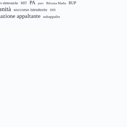
PA
RUP
re elettroniche
MIT
pnrr
Riforma Madia
anità
soccorso istruttorio
SSN
tazione appaltante
subappalto