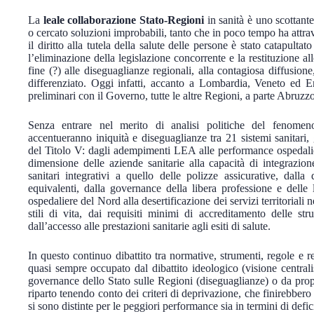
La
leale collaborazione Stato-Regioni
in sanità è uno scottante
o cercato soluzioni improbabili, tanto che in poco tempo ha attrave
il diritto alla tutela della salute delle persone è stato catapulta
l’eliminazione della legislazione concorrente e la restituzione a
fine (?) alle diseguaglianze regionali, alla contagiosa diffusione
differenziato. Oggi infatti, accanto a Lombardia, Veneto ed E
preliminari con il Governo, tutte le altre Regioni, a parte Abruzzo
Senza entrare nel merito di analisi politiche del fenomen
accentueranno iniquità e diseguaglianze tra 21 sistemi sanitari,
del Titolo V: dagli adempimenti LEA alle performance ospedali
dimensione delle aziende sanitarie alla capacità di integrazion
sanitari integrativi a quello delle polizze assicurative, dalla
equivalenti, dalla governance della libera professione e delle l
ospedaliere del Nord alla desertificazione dei servizi territoriali 
stili di vita, dai requisiti minimi di accreditamento delle stru
dall’accesso alle prestazioni sanitarie agli esiti di salute.
In questo continuo dibattito tra normative, strumenti, regole e r
quasi sempre occupato dal dibattito ideologico (visione centrali
governance dello Stato sulle Regioni (diseguaglianze) o da propos
riparto tenendo conto dei criteri di deprivazione, che finirebber
si sono distinte per le peggiori performance sia in termini di de