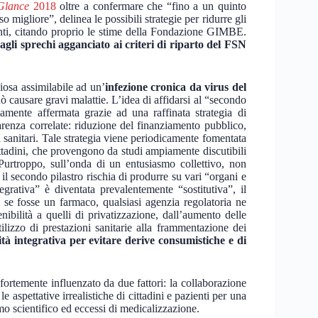
Glance
2018
oltre a confermare che “fino a un quinto
o migliore”, delinea le possibili strategie per ridurre gli
ilienti, citando proprio le stime della Fondazione GIMBE.
agli sprechi agganciato ai criteri di riparto del FSN
diosa assimilabile ad un’
infezione cronica da virus del
causare gravi malattie. L’idea di affidarsi al “secondo
vamente affermata grazie ad una raffinata strategia di
arenza correlate: riduzione del finanziamento pubblico,
i sanitari. Tale strategia viene periodicamente fomentata
cittadini, che provengono da studi ampiamente discutibili
Purtroppo, sull’onda di un entusiasmo collettivo, non
il secondo pilastro rischia di produrre su vari “organi e
egrativa” è diventata prevalentemente “sostitutiva”, il
, se fosse un farmaco, qualsiasi agenzia regolatoria ne
enibilità a quelli di privatizzazione, dall’aumento delle
tilizzo di prestazioni sanitarie alla frammentazione dei
nità integrativa per evitare derive consumistiche e di
fortemente influenzato da due fattori: la collaborazione
le aspettative irrealistiche di cittadini e pazienti per una
smo scientifico ed eccessi di medicalizzazione.