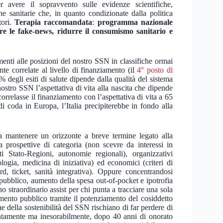
r avere il sopravvento sulle evidenze scientifiche,
che sanitarie che, in quanto condizionate dalla politica
tori.
Terapia raccomandata
:
programma nazionale
are le fake-news, ridurre il consumismo sanitario e
imenti alle posizioni del nostro SSN in classifiche ormai
te correlate al livello di finanziamento (il
4° posto di
0% degli esiti di salute dipende dalla qualità del sistema
l nostro SSN l’aspettativa di vita alla nascita che dipende
correlasse il finanziamento con l’aspettativa di vita a 65
i coda in Europa, l’Italia precipiterebbe in fondo alla
re a mantenere un orizzonte a breve termine legato alla
a prospettive di categoria (non scevre da interessi in
ti Stato-Regioni, autonomie regionali), organizzativi
logia, medicina di iniziativa) ed economici (criteri di
ard, ticket, sanità integrativa). Oppure concentrandosi
 pubblico, aumento della spesa out-of-pocket e ipotrofia
no straordinario assist per chi punta a tracciare una sola
mento pubblico tramite il potenziamento del cosiddetto
ne della sostenibilità del SSN rischiano di far perdere di
 lentamente ma inesorabilmente, dopo 40 anni di onorato