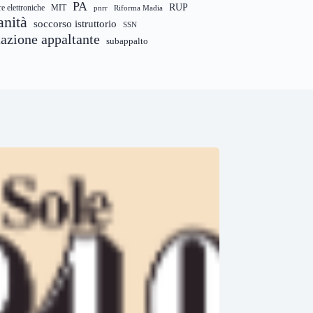
PA
RUP
re elettroniche
MIT
pnrr
Riforma Madia
anità
soccorso istruttorio
SSN
tazione appaltante
subappalto