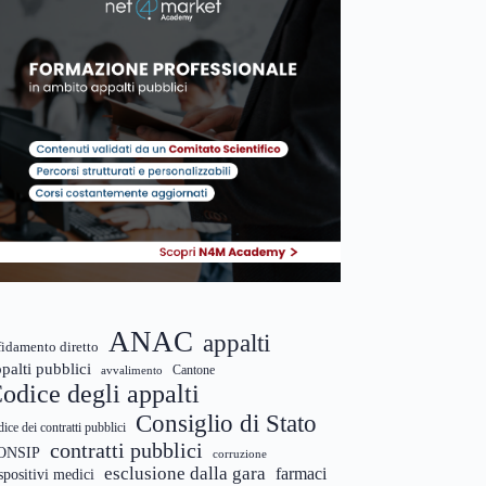
ANAC
appalti
fidamento diretto
palti pubblici
Cantone
avvalimento
odice degli appalti
Consiglio di Stato
dice dei contratti pubblici
contratti pubblici
ONSIP
corruzione
esclusione dalla gara
farmaci
spositivi medici