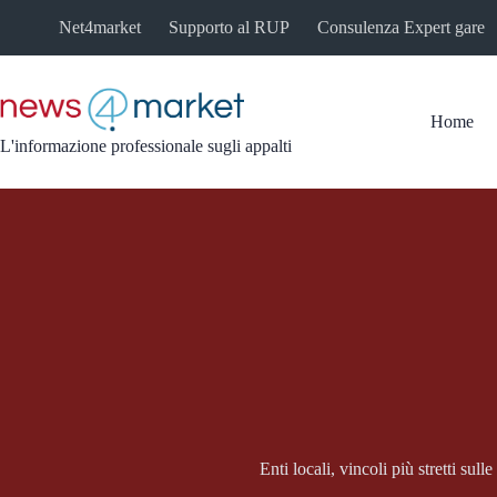
Salta
Net4market
Supporto al RUP
Consulenza Expert gare
al
contenuto
Home
L'informazione professionale sugli appalti
Enti locali, vincoli più stretti sull