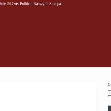
 Sole 24 Ore
,
Politica
,
Rassegna Stampa
Ce
N
ri