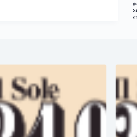
ga
s
s