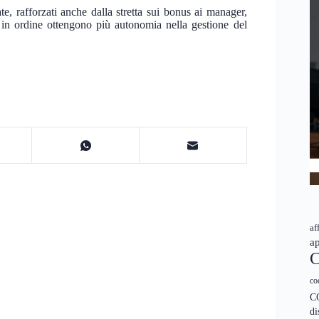
ate, rafforzati anche dalla stretta sui bonus ai manager,
i in ordine ottengono più autonomia nella gestione del
af
ap
C
co
C
di