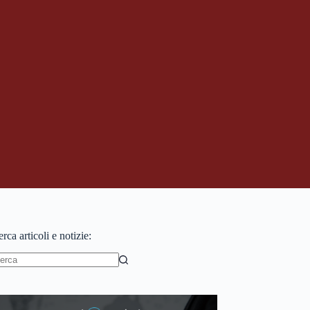
rca articoli e notizie:
essun
sultato