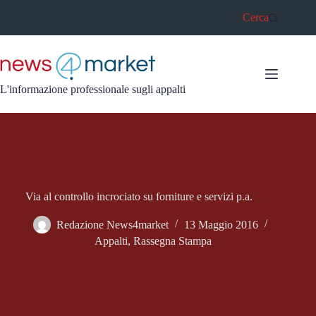
Salta
Cerca
al
contenuto
L'informazione professionale sugli appalti
Via al controllo incrociato su forniture e servizi p.a.
Redazione News4market
13 Maggio 2016
Appalti
,
Rassegna Stampa