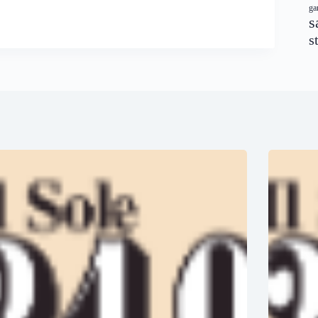
ga
s
s