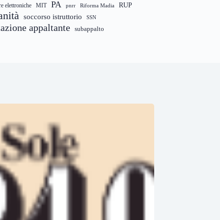
PA
RUP
re elettroniche
MIT
pnrr
Riforma Madia
anità
soccorso istruttorio
SSN
tazione appaltante
subappalto