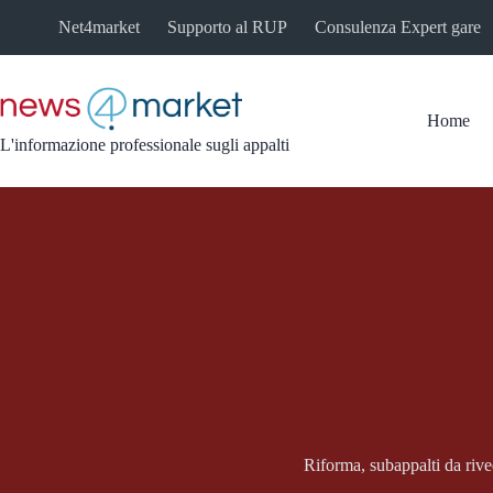
Salta
Net4market
Supporto al RUP
Consulenza Expert gare
al
contenuto
Home
L'informazione professionale sugli appalti
Riforma, subappalti da riv