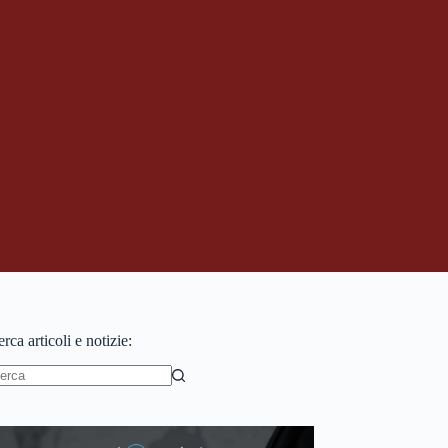
rca articoli e notizie:
essun
sultato