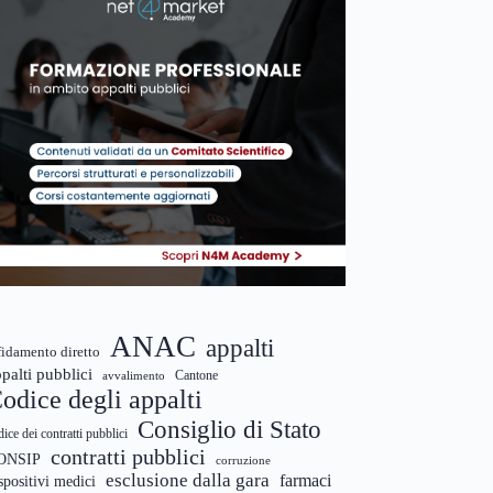
ANAC
appalti
fidamento diretto
palti pubblici
Cantone
avvalimento
odice degli appalti
Consiglio di Stato
dice dei contratti pubblici
contratti pubblici
ONSIP
corruzione
esclusione dalla gara
farmaci
spositivi medici