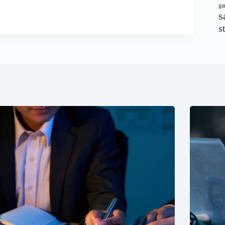
ga
s
s