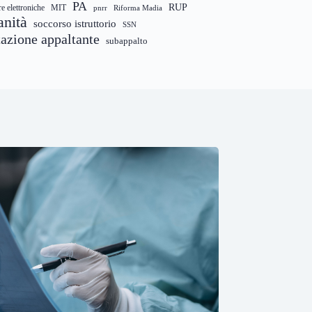
PA
RUP
re elettroniche
MIT
pnrr
Riforma Madia
anità
soccorso istruttorio
SSN
tazione appaltante
subappalto