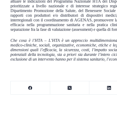
attuare le indicazioni del Programma Nazionale HTA dei Dispos
prioritizzate a livello nazionale e di interesse strategico reg
Dipartimento Promozione della Salute, del Benessere Sociale 
rapporti con produttori e/o distributori di dispositivi medic
interregionali con il coordinamento di AGENAS, promuovere la cu
efficacia nella programmazione sanitaria e nella pratica cli
separazione fra la fase di valutazione (assessment) e quella di f
Che cosa è l’HTA – L’HTA è un approccio multidimensionale e
medico-cliniche, sociali, organizzative, economiche, etiche e le
dimensioni quali l’efficacia, la sicurezza, costi, l’impatto soci
potenziali della tecnologia, sia a priori sia durante l’intero c
esclusione di un intervento hanno per il sistema sanitario, l’econ