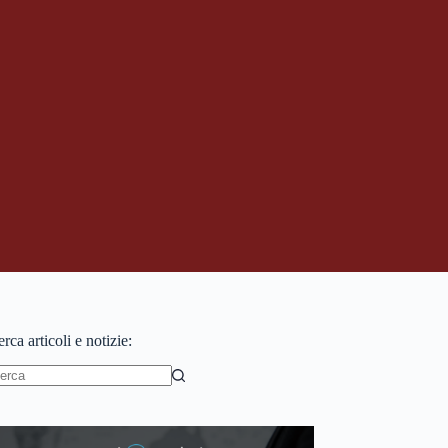
rca articoli e notizie:
essun
sultato