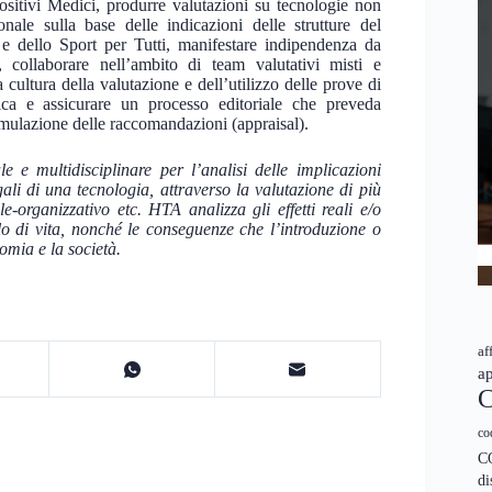
itivi Medici, produrre valutazioni su tecnologie non
ionale sulla base delle indicazioni delle strutture del
e dello Sport per Tutti, manifestare indipendenza da
i, collaborare nell’ambito di team valutativi misti e
ltura della valutazione e dell’utilizzo delle prove di
nica e assicurare un processo editoriale che preveda
ormulazione delle raccomandazioni (appraisal).
 multidisciplinare per l’analisi delle implicazioni
gali di una tecnologia, attraverso la valutazione di più
ale-organizzativo etc. HTA analizza gli effetti reali e/o
iclo di vita, nonché le conseguenze che l’introduzione o
omia e la società.
af
ap
C
co
C
di