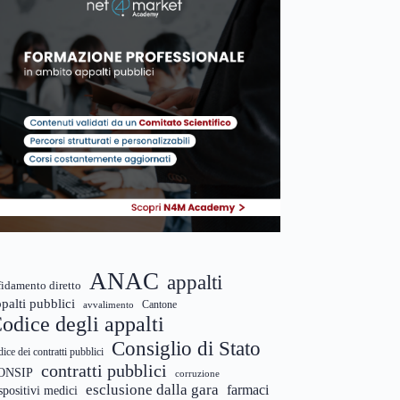
ANAC
appalti
fidamento diretto
palti pubblici
Cantone
avvalimento
odice degli appalti
Consiglio di Stato
dice dei contratti pubblici
contratti pubblici
ONSIP
corruzione
esclusione dalla gara
farmaci
spositivi medici