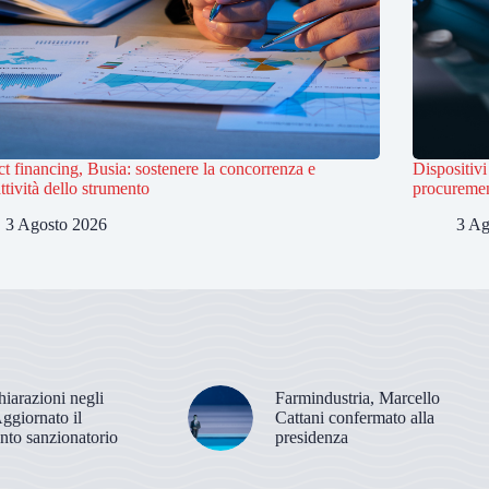
ct financing, Busia: sostenere la concorrenza e
Dispositiv
attività dello strumento
procuremen
3 Agosto 2026
3 Ag
hiarazioni negli
Farmindustria, Marcello
Aggiornato il
Cattani confermato alla
nto sanzionatorio
presidenza