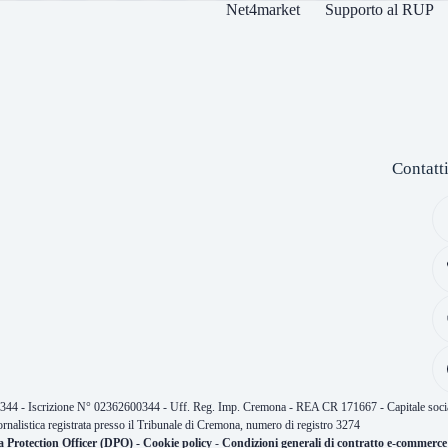
Net4market
Supporto al RUP
Contatt
0344 - Iscrizione N° 02362600344 - Uff. Reg. Imp. Cremona - REA CR 171667 - Capitale socia
ornalistica registrata presso il Tribunale di Cremona, numero di registro 3274
a Protection Officer (DPO)
-
Cookie policy
-
Condizioni generali di contratto e-commerce