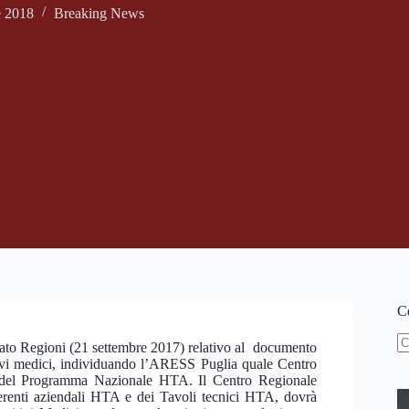
e 2018
Breaking News
Ce
Stato Regioni (21 settembre 2017) relativo al documento
N
vi medici, individuando l’ARESS Puglia quale Centro
ri
e del Programma Nazionale HTA. Il Centro Regionale
ferenti aziendali HTA e dei Tavoli tecnici HTA, dovrà