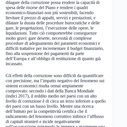
dilagare della corruzione possa erodere la capacità di
spesa delle risorse del Piano e rendere i quadri
economico-finanziari non più sostenibili, facendo
lievitare il prezzo di appalti, servizi e prestazioni, e
dilatare la durata delle procedure burocratiche e delle
gare, le progettazioni, l’esecuzione delle opere, le
liquidazioni. Tutto ciò comporterebbe conseguenze
molto gravi: gare deserte, necessità di complesse
procedure di adeguamento dei parametri economici e
difficili trattative per incrementare il budget finanziario,
fino alla sospensione dei pagamenti da parte
dell’Europa e all’obbligo di restituzione di quanto già
incassato.
Gli effetti della corruzione sono difficili da quantificare
con precisione, ma l’impatto negativo del fenomeno sui
sistemi economici risulta ormai ampiamente
comprovato: secondo i dati della Banca Mondiale
(indici 2017), il reddito medio nei paesi con un alto
livello di corruzione è di circa un terzo inferiore a quello
dei paesi con un basso livello. Mentre una ricerca
dell’Istituto per la competitività certifica che il
radicamento del fenomeno corruttivo inibisce l’afflusso
di capitali stranieri e incide negativamente
sull’occupazione spingendo le imprese a mantenere una