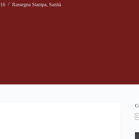
016
Rassegna Stampa
,
Sanità
Ce
N
ri