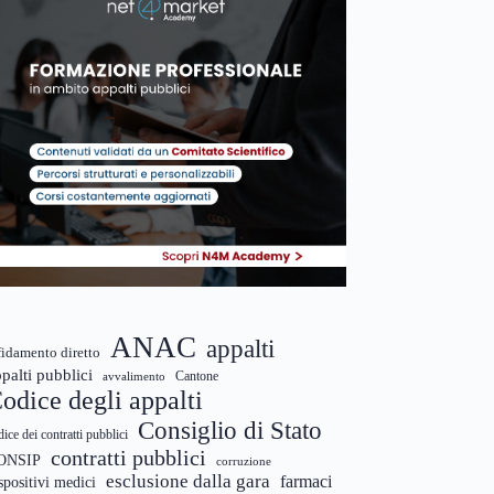
ANAC
appalti
fidamento diretto
palti pubblici
Cantone
avvalimento
odice degli appalti
Consiglio di Stato
dice dei contratti pubblici
contratti pubblici
ONSIP
corruzione
esclusione dalla gara
farmaci
spositivi medici