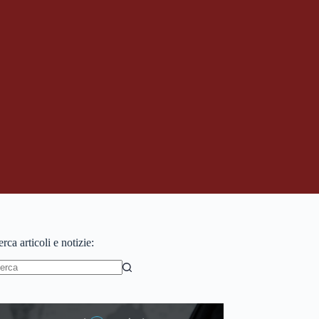
rca articoli e notizie:
essun
sultato