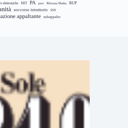
PA
RUP
re elettroniche
MIT
pnrr
Riforma Madia
anità
soccorso istruttorio
SSN
tazione appaltante
subappalto