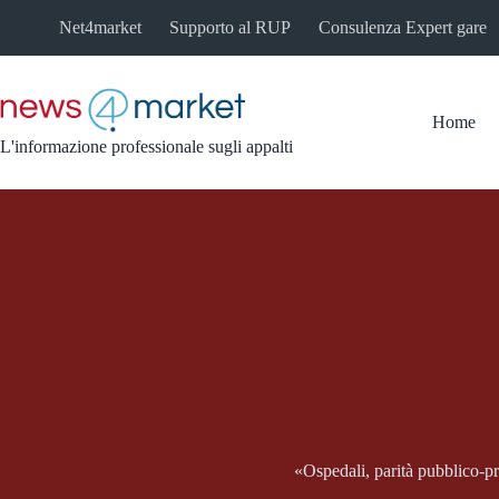
Salta
Net4market
Supporto al RUP
Consulenza Expert gare
al
contenuto
Home
L'informazione professionale sugli appalti
«Ospedali, parità pubblico-p