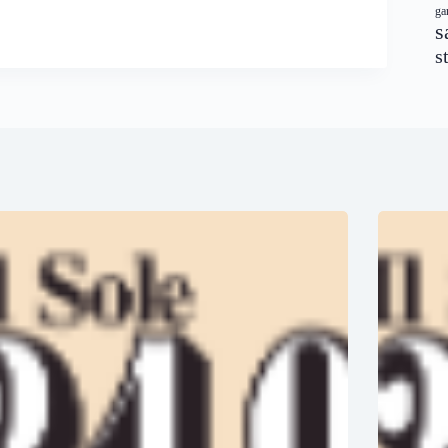
ga
s
s