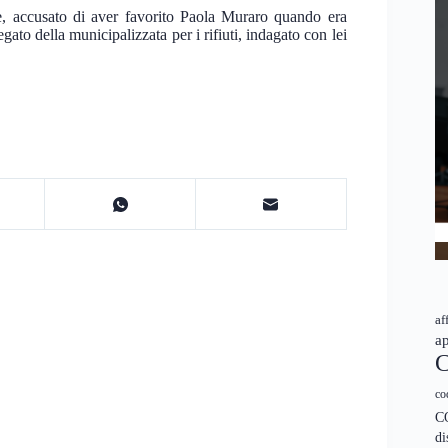
e, accusato di aver favorito Paola Muraro quando era
ato della municipalizzata per i rifiuti, indagato con lei
af
ap
C
co
C
di