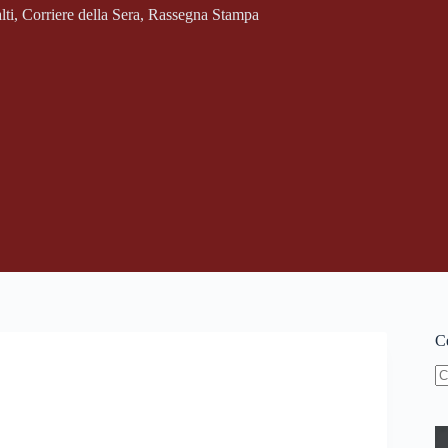
lti
,
Corriere della Sera
,
Rassegna Stampa
Ce
N
ri