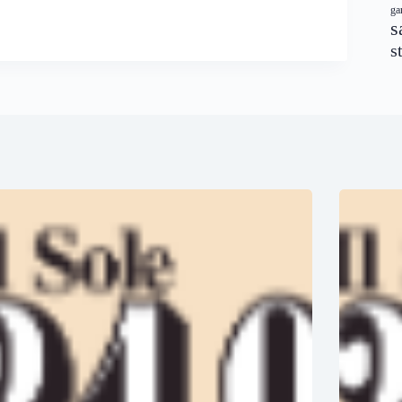
ga
s
s