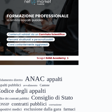
ANAC
appalti
fidamento diretto
palti pubblici
Cantone
avvalimento
odice degli appalti
Consiglio di Stato
dice dei contratti pubblici
contratti pubblici
ONSIP
corruzione
esclusione dalla gara
farmaci
spositivi medici