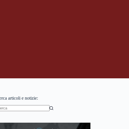
rca articoli e notizie:
essun
sultato