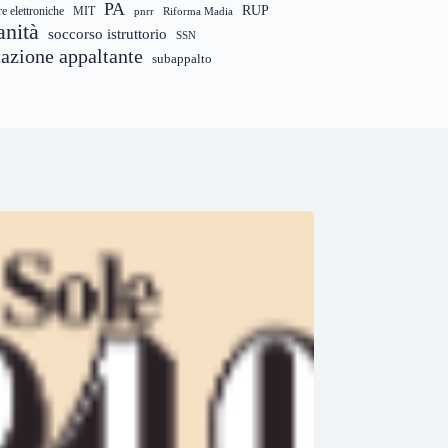
PA
RUP
re elettroniche
MIT
pnrr
Riforma Madia
anità
soccorso istruttorio
SSN
tazione appaltante
subappalto