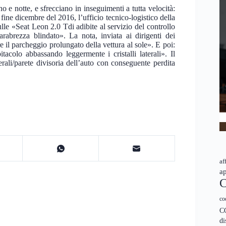
no e notte, e sfrecciano in inseguimenti a tutta velocità:
fine dicembre del 2016, l’ufficio tecnico-logistico della
le «Seat Leon 2.0 Tdi adibite al servizio del controllo
arabrezza blindato». La nota, inviata ai dirigenti dei
 il parcheggio prolungato della vettura al sole». E poi:
itacolo abbassando leggermente i cristalli laterali». Il
erali/parete divisoria dell’auto con conseguente perdita
af
ap
C
co
C
di