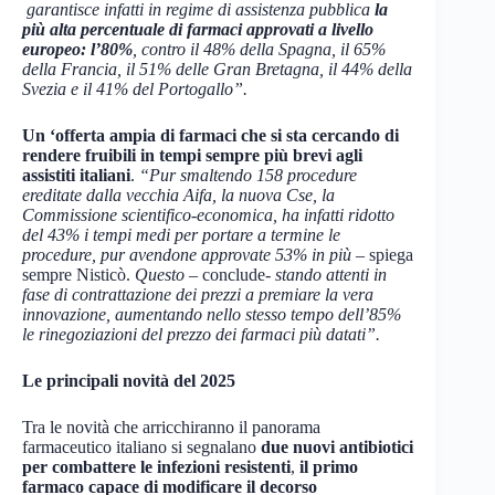
garantisce infatti in regime di assistenza pubblica
la
più alta percentuale di farmaci approvati a livello
europeo: l’80%
, contro il 48% della Spagna, il 65%
della Francia, il 51% delle Gran Bretagna, il 44% della
Svezia e il 41% del Portogallo”.
Un ‘offerta ampia di farmaci che si sta cercando di
rendere fruibili in tempi sempre più brevi agli
assistiti italiani
.
“Pur smaltendo 158 procedure
ereditate dalla vecchia Aifa, la nuova Cse, la
Commissione scientifico-economica, ha infatti ridotto
del 43% i tempi medi per portare a termine le
procedure, pur avendone approvate 53% in più
– spiega
sempre Nisticò.
Questo
– conclude-
stando attenti in
fase di contrattazione dei prezzi a premiare la vera
innovazione, aumentando nello stesso tempo dell’85%
le rinegoziazioni del prezzo dei farmaci più datati”.
Le principali novità del 2025
Tra le novità che arricchiranno il panorama
farmaceutico italiano si segnalano
due nuovi antibiotici
per combattere le infezioni resistenti
,
il primo
farmaco capace di modificare il decorso