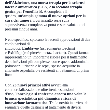
dell’Alzheimer
, una
nuova terapia per la sclerosi
laterale amiotrofica (SLA) e la seconda terapia
genica per l’emofilia B
. A completare il
quadro,
un’ampia gamma di nuove opzioni per la
cura dei tumori
, il cui impatto reale sulla
sopravvivenza complessiva potrà essere valutato nei
prossimi cinque anni.
Nello specifico, spiccano le recenti approvazioni di due
combinazioni di
antibiotici:
Emblaveo
(aztreonam/avibactam)
e
Exblifep
(cefepime/enmetazobactam). Questi farmaci
rappresentano un’importante risorsa per il trattamento
delle infezioni più complesse, come quelle addominali,
polmonari, urinarie e le sepsi, spesso acquisite in
ambiente ospedaliero e resistenti ai trattamenti di prima
linea.
Con
23 nuovi principi attivi
avviati alla
commercializzazione e oltre trenta estensioni
d’uso,
l’oncologia si conferma ancora una volta la
branca specialistica più dinamica e ricca di
innovazione farmaceutica
. Tra le novità in arrivo, da
segnalare quelle destinate al trattamento di diversi