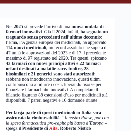
Nel
2025
si prevede l’arrivo di una
nuova ondata di
farmaci innovativi
. Già Il
2024
, infatti,
ha segnato un
traguardo senza precedenti nell’ultimo decennio
:
l’Ema, l’Agenzia europea dei medicinali, ha approvato
114 nuovi medicinali
, un record assoluto che supera di
47 unità le approvazioni del 2023 e di 17 il precedente
massimo di 97 registrato nel 2020. Tra questi, spiccano
43 farmaci con nuovi principi attivi e 22 farmaci
orfani destinati a malattie rare. Inoltre, 28
biosimilari e 21 generici sono stati autorizzati:
sebbene non introducano innovazione, questi ultimi
contribuiscono a ridurre i costi, liberando risorse per
finanziare i farmaci più innovativi. A completare il
bilancio figurano 88 estensioni d’uso per medicinali già
disponibili, 7 pareri negativi e 16 domande ritirate.
Per larga parte di questi medicinali in Italia sarà
assicurata la rimborsabilità
.
“Il nostro Paese, pur con
la spesa farmaceutica pro-capite più bassa d’Europa
–
spiega il
Presidente di
Aifa
, Roberto Nisticò
–