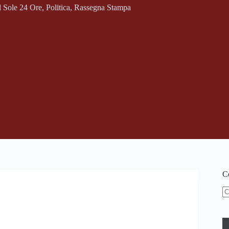
l Sole 24 Ore
,
Politica
,
Rassegna Stampa
Ce
N
ri