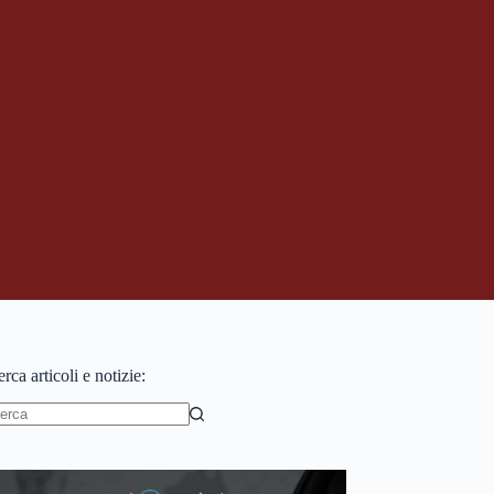
rca articoli e notizie:
essun
sultato