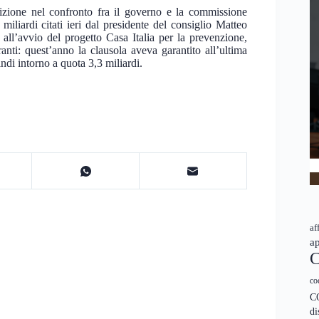
inizione nel confronto fra il governo e la commissione
miliardi citati ieri dal presidente del consiglio Matteo
e all’avvio del progetto Casa Italia per la prevenzione,
nti: quest’anno la clausola aveva garantito all’ultima
indi intorno a quota 3,3 miliardi.
af
ap
C
co
C
di