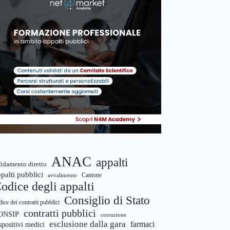
ANAC
appalti
fidamento diretto
palti pubblici
Cantone
avvalimento
odice degli appalti
Consiglio di Stato
dice dei contratti pubblici
contratti pubblici
ONSIP
corruzione
esclusione dalla gara
farmaci
spositivi medici