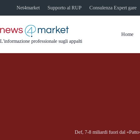
Salta
Net4market
Supporto al RUP
Consulenza Expert gare
al
contenuto
Home
L'informazione professionale sugli appalti
Def, 7-8 miliardi fuori dal «Patt