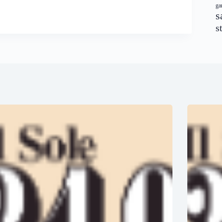
ga
s
s