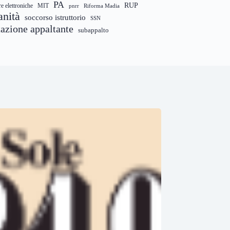
PA
RUP
re elettroniche
MIT
pnrr
Riforma Madia
anità
soccorso istruttorio
SSN
tazione appaltante
subappalto