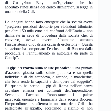
di Guangzhou Baiyun un’ispezione, che ha
accertato l’inesistenza del carico dichiarato”, si legge in
una nota della Gdf.
Le indagini hanno fatto emergere che la società aveva
“pregresse posizioni debitorie per violazioni tributarie,
per oltre 150 mila euro nei confronti dell’Erario – non
dichiarate in sede di procedura dalla società che, di
converso, aveva invece falsamente attestato
l’insussistenza di qualsiasi causa di esclusione -. Questa
situazione ha comportato l’esclusione di Biocrea dalla
procedura e l’annullamento in autotutela da parte di
Consip”.
Il gip: “Azzardo sulla salute pubblica”
“Una puntata
d’azzardo giocata sulla salute pubblica e su quella
individuale di chi attendeva, e attende, le mascherine,
che bene rende la capacità a delinquere del soggetto”.
E’ quanto ha scritto il gip di Roma nell’ordinanza
cautelare emessa nei confronti dell’imprenditore.
Secondo l’accusa, “nonostante la palese
incapacità operativa e finanziaria della società Biocrea,
l’imprenditore – si afferma in una nota della Gdf – ha
partecipato all’appalto, accettando il rischio di non