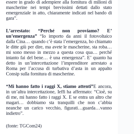
essere in grado di adempiere alla fornitura di milioni di
mascherine nei tempi brevissimi dettati dallo stato
emergenziale in atto, chiaramente indicati nel bando di
gara”.
L’arrestato: “Perché non proviamo? E’
un’emergenza”
“Io importo da anni il fotovoltaico
dalla Cina… quando c’è stata l’emergenza, ho chiamato
le ditte giù per dire, ma avete le mascherine, sta roba…
mi sono messo in mezzo a questa cosa qua… perché
intanto fai del bene… è una emergenza”. E’ quanto ha
detto in un’intercettazione l’imprenditore arrestato a
Roma per l’accusa di turbativa d’asta in un appalto
Consip sulla fornitura di mascherine.
“Mi hanno fatto i raggi X, stiamo attenti”
E ancora,
in un’altra intercettazione, Ieffi ha affermato: “Cioè, su
di me, mi hanno fatto i raggi X. E se entra un altro che
magari… dobbiamo sta tranquilli che non c’abbia
neanche un carico vecchio, figurati…guarda…vanno
indietro”.
(fonte: TGCom24)