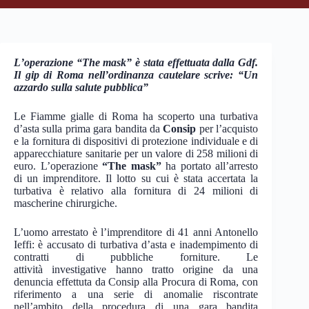
Lʼoperazione “The mask” è stata effettuata dalla Gdf.
Il gip di Roma nellʼordinanza cautelare scrive: “Un
azzardo sulla salute pubblica”
Le Fiamme gialle di Roma ha scoperto una turbativa
d’asta sulla prima gara bandita da
Consip
per l’acquisto
e la fornitura di dispositivi di protezione individuale e di
apparecchiature sanitarie per un valore di 258 milioni di
euro. L’operazione
“The mask”
ha portato all’arresto
di un imprenditore. Il lotto su cui è stata accertata la
turbativa è relativo alla fornitura di 24 milioni di
mascherine chirurgiche.
L’uomo arrestato è l’imprenditore di 41 anni Antonello
Ieffi: è accusato di turbativa d’asta e inadempimento di
contratti di pubbliche forniture. Le
attività investigative hanno tratto origine da una
denuncia effettuta da Consip alla Procura di Roma, con
riferimento a una serie di anomalie riscontrate
nell’ambito della procedura di una gara bandita