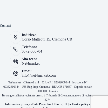
Contatti
Indirizzo:
Corso Matteotti 15, Cremona CR
Telefono:
0372-080704
Sito web:
Net4market
Email:
info@net4market.com
Net4market - CSAmed s.r.l. - C.F. e P.I. 02362600344 - Iscrizione N°
02362600344 - Uff. Reg. Imp. Cremona - REA CR 171667 - Capitale sociale
50.000,00 Euro i.v.
Testata giornalistica registrata presso il Tribunale di Cremona, numero di registro
3274
Informativa privacy
-
Data Protection Officer (DPO)
-
Cookie policy
-