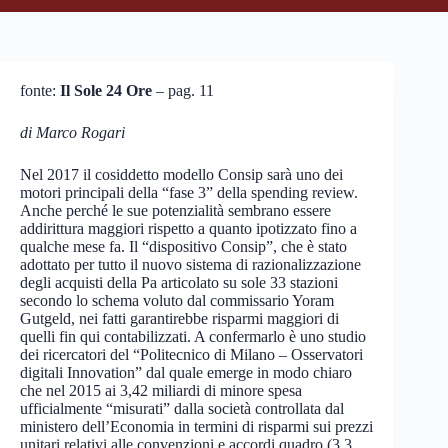
fonte:
Il Sole 24 Ore
– pag. 11
di Marco Rogari
Nel 2017 il cosiddetto modello Consip sarà uno dei
motori principali della “fase 3” della spending review.
Anche perché le sue potenzialità sembrano essere
addirittura maggiori rispetto a quanto ipotizzato fino a
qualche mese fa. Il “dispositivo Consip”, che è stato
adottato per tutto il nuovo sistema di razionalizzazione
degli acquisti della Pa articolato su sole 33 stazioni
secondo lo schema voluto dal commissario Yoram
Gutgeld, nei fatti garantirebbe risparmi maggiori di
quelli fin qui contabilizzati. A confermarlo è uno studio
dei ricercatori del “Politecnico di Milano – Osservatori
digitali Innovation” dal quale emerge in modo chiaro
che nel 2015 ai 3,42 miliardi di minore spesa
ufficialmente “misurati” dalla società controllata dal
ministero dell’Economia in termini di risparmi sui prezzi
unitari relativi alle convenzioni e accordi quadro (3,3