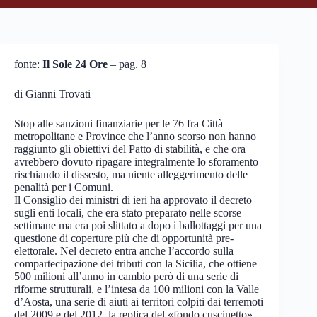
fonte:
Il Sole 24 Ore
– pag. 8
di Gianni Trovati
Stop alle sanzioni finanziarie per le 76 fra Città
metropolitane e Province che l’anno scorso non hanno
raggiunto gli obiettivi del Patto di stabilità, e che ora
avrebbero dovuto ripagare integralmente lo sforamento
rischiando il dissesto, ma niente alleggerimento delle
penalità per i Comuni.
Il Consiglio dei ministri di ieri ha approvato il decreto
sugli enti locali, che era stato preparato nelle scorse
settimane ma era poi slittato a dopo i ballottaggi per una
questione di coperture più che di opportunità pre-
elettorale. Nel decreto entra anche l’accordo sulla
compartecipazione dei tributi con la Sicilia, che ottiene
500 milioni all’anno in cambio però di una serie di
riforme strutturali, e l’intesa da 100 milioni con la Valle
d’Aosta, una serie di aiuti ai territori colpiti dai terremoti
del 2009 e del 2012, la replica del «fondo cuscinetto»