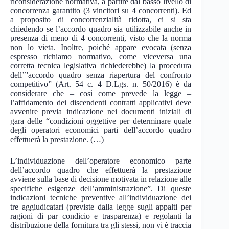
riconsiderazione normativa, a partire dal basso livello di
concorrenza garantito (3 vincitori su 4 concorrenti). Ed
a proposito di concorrenzialità ridotta, ci si sta
chiedendo se l’accordo quadro sia utilizzabile anche in
presenza di meno di 4 concorrenti, visto che la norma
non lo vieta. Inoltre, poiché appare evocata (senza
espresso richiamo normativo, come viceversa una
corretta tecnica legislativa richiederebbe) la procedura
dell’”accordo quadro senza riapertura del confronto
competitivo” (Art. 54 c. 4 D.Lgs. n. 50/2016) è da
considerare che – così come prevede la legge –
l’affidamento dei discendenti contratti applicativi deve
avvenire previa indicazione nei documenti iniziali di
gara delle “condizioni oggettive per determinare quale
degli operatori economici parti dell’accordo quadro
effettuerà la prestazione. (…)
L’individuazione dell’operatore economico parte
dell’accordo quadro che effettuerà la prestazione
avviene sulla base di decisione motivata in relazione alle
specifiche esigenze dell’amministrazione”. Di queste
indicazioni tecniche preventive all’individuazione dei
tre aggiudicatari (previste dalla legge sugli appalti per
ragioni di par condicio e trasparenza) e regolanti la
distribuzione della fornitura tra gli stessi, non vi è traccia