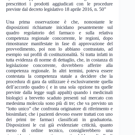
prescrittori i prodotti aggiudicati con le procedure
previste dal decreto legislativo 18 aprile 2016, n. 50”
Una prima osservazione è che, nonostante le
disposizioni richiamate inicidano pesantemente sul
quadro regolatorio del farmaco e sulla relativa
competenza regionale concorrente, le regioni, dopo
rimostranze manifestate in fase di approvazione del
provvedimento, poi non lo abbiano contrastato, ad
esempio sui profili di costituzionalità. Si tratta infatti in
tutta evidenza di norme di dettaglio, che, in costanza di
legislazione concorrente, dovrebbero afferire alla
competenza regionale. In altri termini, poteva essere
contestata la competenza statale a decidere che la
procedura di gara da utilizzare è esclusivamente quella
dell’accordo quadro ( e in una sola opzione tra quelle
previste dalla legge sugli appalti) quando i medicinali
biologici a brevetto scaduto presenti sul mercato con
medesima molecola sono più di tre; che va previsto un
“lotto unico” che confronta originatore di riferimento e
biosimilari; che i pazienti devono essere trattati con uno
dei primi tre farmaci classificati in graduatoria.
Disposizioni le cui già evidenziate criticità, quanto
meno di ordine tecnico, consiglierebbero una