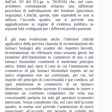
dall’art. 63 del D.Lgs. n. 50/2016) che, nel caso,
avrebbero correttamente richiesto una differente
procedura di individuazione del fornitore (procedura
negoziata). Criticità, queste, tutte superabili se non si
utilizza l’accordo quadro, ma si prevede una
aggiudicazione in regime di evidenza pubblica su
separati lotti configurati per i differenti profilo-paziente.
È già stata evidenziata anche l’ulteriore criticità
applicativa della prevista clausola di ricontrattazione dei
farmaci biologici allo scadere dei rispettivi brevetti,
ricontrattazione da effettuarsi entro sessanta giorni dal
momento dell’immissione in commercio di uno o più
farmaci biosimilari contenenti il medesimo principio
attivo. Infatti può darsi il caso in cui l’immissione in
commercio di più farmaci biosimilari rispetto ad un
unico originatore non sia contestuale, per cui, nel
rispetto del principio di concorsualità e par condicio, ad
ogni immissione in commercio di un farmaco
biosimilare, occorrebbe azzerare il contratto in essere e
riattivare un confronto competitivo che veda una
concorsualità paritaria tra tutti gli operatori economici
interessati. Senza considerare che, nel caso dell’accordo
quadro, la norma non prevede l’ammissione di nuovi
partecipanti all’accordo, nel periodo di validità del