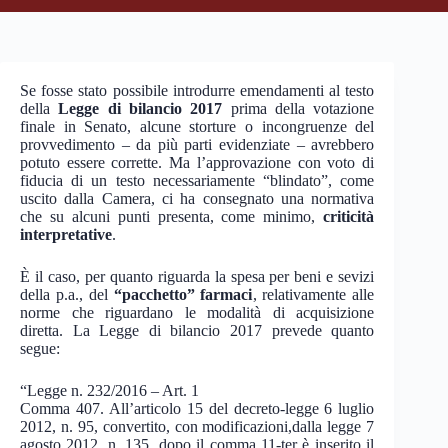
Se fosse stato possibile introdurre emendamenti al testo
della
Legge di bilancio 2017
prima della votazione
finale in Senato, alcune storture o incongruenze del
provvedimento – da più parti evidenziate – avrebbero
potuto essere corrette. Ma l’approvazione con voto di
fiducia di un testo necessariamente “blindato”, come
uscito dalla Camera, ci ha consegnato una normativa
che su alcuni punti presenta, come minimo,
criticità
interpretative
.
È il caso, per quanto riguarda la spesa per beni e sevizi
della p.a., del
“pacchetto” farmaci
, relativamente alle
norme che riguardano le modalità di acquisizione
diretta. La Legge di bilancio 2017 prevede quanto
segue:
“Legge n. 232/2016 – Art. 1
Comma 407. All’articolo 15 del decreto-legge 6 luglio
2012, n. 95, convertito, con modificazioni,dalla legge 7
agosto 2012, n. 135, dopo il comma 11-ter è inserito il