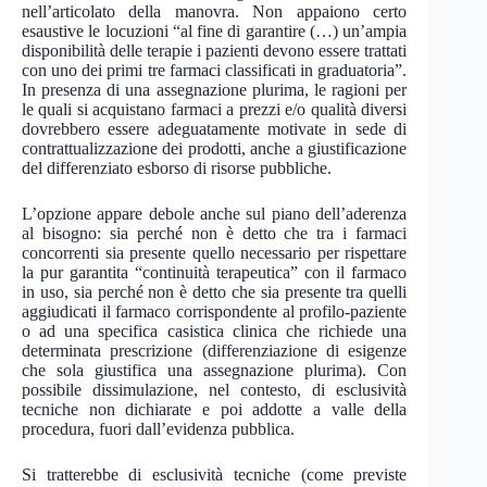
nell’articolato della manovra. Non appaiono certo
esaustive le locuzioni “al fine di garantire (…) un’ampia
disponibilità delle terapie i pazienti devono essere trattati
con uno dei primi tre farmaci classificati in graduatoria”.
In presenza di una assegnazione plurima, le ragioni per
le quali si acquistano farmaci a prezzi e/o qualità diversi
dovrebbero essere adeguatamente motivate in sede di
contrattualizzazione dei prodotti, anche a giustificazione
del differenziato esborso di risorse pubbliche.
L’opzione appare debole anche sul piano dell’aderenza
al bisogno: sia perché non è detto che tra i farmaci
concorrenti sia presente quello necessario per rispettare
la pur garantita “continuità terapeutica” con il farmaco
in uso, sia perché non è detto che sia presente tra quelli
aggiudicati il farmaco corrispondente al profilo-paziente
o ad una specifica casistica clinica che richiede una
determinata prescrizione (differenziazione di esigenze
che sola giustifica una assegnazione plurima). Con
possibile dissimulazione, nel contesto, di esclusività
tecniche non dichiarate e poi addotte a valle della
procedura, fuori dall’evidenza pubblica.
Si tratterebbe di esclusività tecniche (come previste