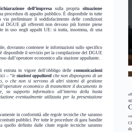
ichiarazione dell’impresa
sulla propria
situazione
una procedura di appalto pubblico. È disponibile in tutte
 via preliminare il soddisfacimento delle condizioni
e al DGUE gli offerenti non devono più fornire piene
e in uso negli appalti UE: si tratta, insomma, di una
ile, dovranno contenere le informazioni sullo specifico
i è disponibile il servizio per la compilazione del DGUE
esso dall’operatore economico alla stazione appaltante.
i entrata in vigore dell’obbligo delle
comunicazioni
ici – “
le
stazioni appaltanti
che non dispongono di un
, o che non si servono di altri sistemi di gestione
l’operatore economico di trasmettere il documento in
e, su supporto informatico all’interno della busta
af
azione eventualmente utilizzata per la presentazione
ap
C
vamente in conformità alle regole tecniche che saranno
co
ntratti pubblici. Per tutte le procedure di gara bandite
C
 quello definito dalle citate regole tecniche saranno
di