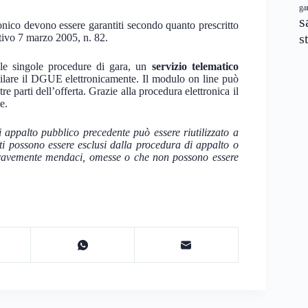
ga
s
tronico devono essere garantiti secondo quanto prescritto
s
ativo 7 marzo 2005, n. 82.
lle singole procedure di gara, un
servizio telematico
mpilare il DGUE elettronicamente. Il modulo on line può
re parti dell’offerta. Grazie alla procedura elettronica il
e.
appalto pubblico precedente può essere riutilizzato a
ti possono essere esclusi dalla procedura di appalto o
gravemente mendaci, omesse o che non possono essere