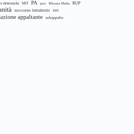
PA
RUP
re elettroniche
MIT
pnrr
Riforma Madia
anità
soccorso istruttorio
SSN
tazione appaltante
subappalto