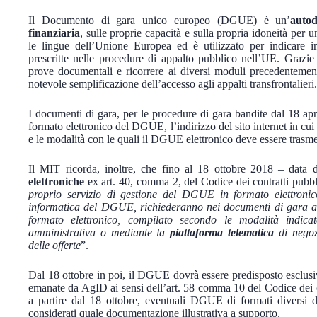
Il Documento di gara unico europeo (DGUE) è un’
autod
finanziaria
, sulle proprie capacità e sulla propria idoneità per 
le lingue dell’Unione Europea ed è utilizzato per indicare in
prescritte nelle procedure di appalto pubblico nell’UE. Grazi
prove documentali e ricorrere ai diversi moduli precedentement
notevole semplificazione dell’accesso agli appalti transfrontalieri.
I documenti di gara, per le procedure di gara bandite dal 18 apr
formato elettronico del DGUE, l’indirizzo del sito internet in cu
e le modalità con le quali il DGUE elettronico deve essere trasm
Il MIT ricorda, inoltre, che fino al 18 ottobre 2018 – data d
elettroniche
ex art. 40, comma 2, del Codice dei contratti pubbl
proprio servizio di gestione del DGUE in formato elettronico
informatica del DGUE, richiederanno nei documenti di gara al
formato elettronico, compilato secondo le modalità indicat
amministrativa o mediante la
piattaforma telematica
di negozi
delle offerte
”.
Dal 18 ottobre in poi, il DGUE dovrà essere predisposto esclusi
emanate da AgID ai sensi dell’art. 58 comma 10 del Codice dei co
a partire dal 18 ottobre, eventuali DGUE di formati diversi da
considerati quale documentazione illustrativa a supporto.