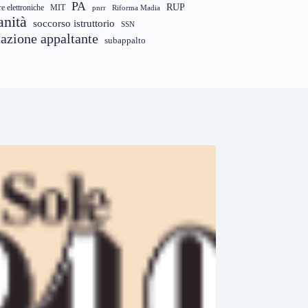
PA
RUP
re elettroniche
MIT
pnrr
Riforma Madia
anità
soccorso istruttorio
SSN
tazione appaltante
subappalto