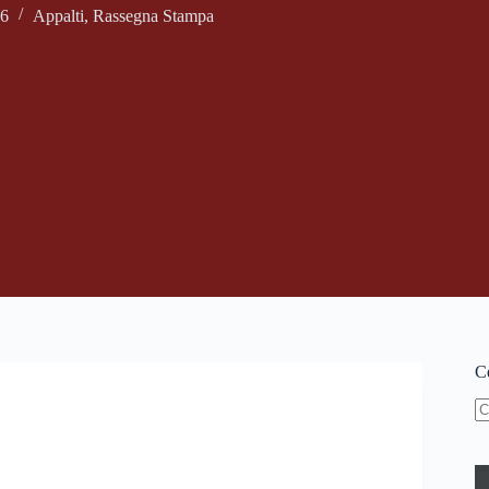
16
Appalti
,
Rassegna Stampa
Ce
N
ri