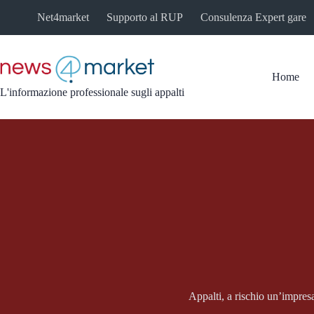
Salta
Net4market
Supporto al RUP
Consulenza Expert gare
al
contenuto
Home
L'informazione professionale sugli appalti
Appalti, a rischio un’impres