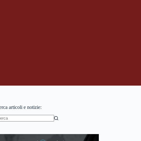
rca articoli e notizie:
essun
sultato