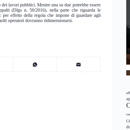
o dei lavori pubblici. Mentre una su due potrebbe essere
ppalti (Dlgs n. 50/2016), nella parte che riguarda le
i: per effetto della regola che impone di guardare agli
 molti operatori dovranno ridimensionarsi.
af
ap
C
co
C
di