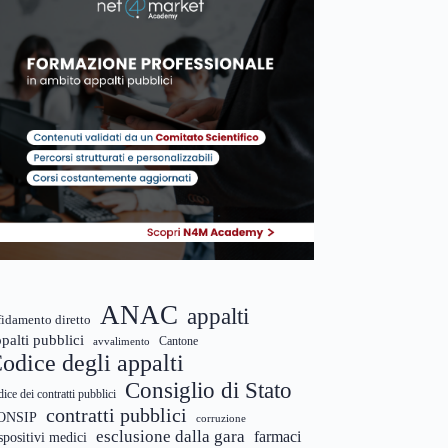
ANAC
appalti
fidamento diretto
palti pubblici
Cantone
avvalimento
odice degli appalti
Consiglio di Stato
dice dei contratti pubblici
contratti pubblici
ONSIP
corruzione
esclusione dalla gara
farmaci
spositivi medici