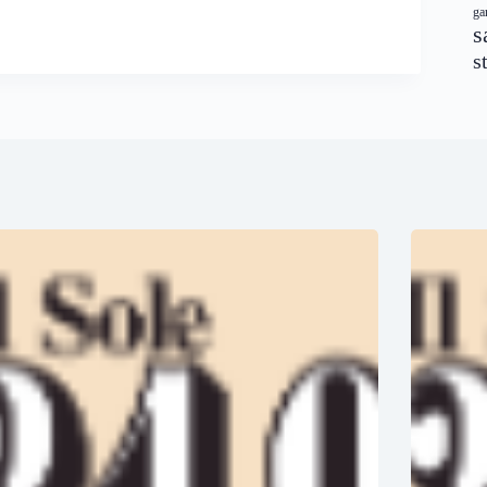
ga
s
s