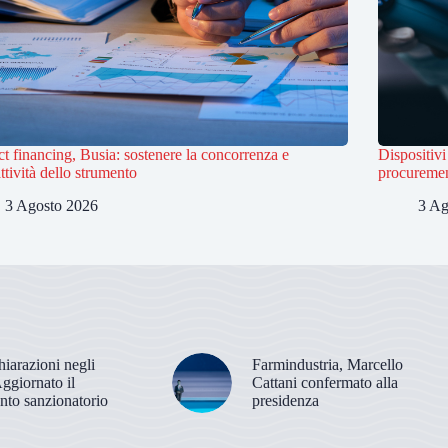
ct financing, Busia: sostenere la concorrenza e
Dispositiv
attività dello strumento
procuremen
3 Agosto 2026
3 Ag
hiarazioni negli
Farmindustria, Marcello
Aggiornato il
Cattani confermato alla
nto sanzionatorio
presidenza