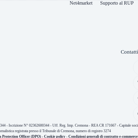
Net4market
Supporto al RUP
Contatt
0344 - Iscrizione N° 02362600344 - Uff. Reg. Imp. Cremona - REA CR 171667 - Capitale socia
ornalistica registrata presso il Tribunale di Cremona, numero di registro 3274
a Protection Officer (DPO)
-
Cookie policy
-
Condizioni generali di contratto e-commerce