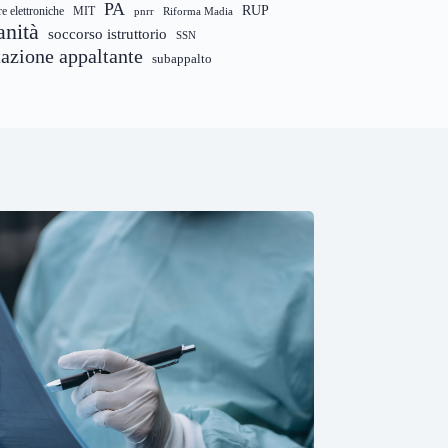
PA
RUP
re elettroniche
MIT
pnrr
Riforma Madia
anità
soccorso istruttorio
SSN
tazione appaltante
subappalto