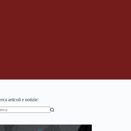
rca articoli e notizie:
essun
sultato