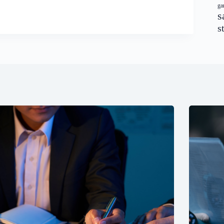
ga
s
s