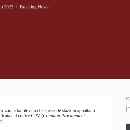
no 2023
Breaking News
Ce
rruzione ha rilevato che spesso le stazioni appaltanti
N
tificata dal codice CPV (
Common Procurement
ri
re.