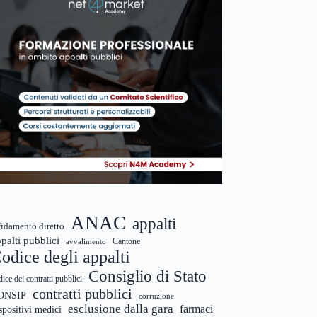
ANAC
appalti
fidamento diretto
palti pubblici
Cantone
avvalimento
odice degli appalti
Consiglio di Stato
dice dei contratti pubblici
contratti pubblici
ONSIP
corruzione
esclusione dalla gara
farmaci
spositivi medici