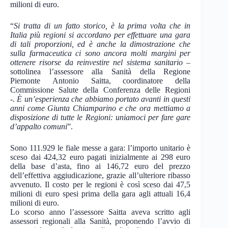
milioni di euro.
“
Si tratta di un fatto storico, è la prima volta che in
Italia più regioni si accordano per effettuare una gara
di tali proporzioni, ed è anche la dimostrazione che
sulla farmaceutica ci sono ancora molti margini per
ottenere risorse da reinvestire nel sistema sanitario
–
sottolinea l’assessore alla Sanità della Regione
Piemonte Antonio Saitta, coordinatore della
Commissione Salute della Conferenza delle Regioni
-.
È un’esperienza che abbiamo portato avanti in questi
anni come Giunta Chiamparino e che ora mettiamo a
disposizione di tutte le Regioni: uniamoci per fare gare
d’appalto comuni
”.
Sono 111.929 le fiale messe a gara: l’importo unitario è
sceso dai 424,32 euro pagati inizialmente ai 298 euro
della base d’asta, fino ai 146,72 euro del prezzo
dell’effettiva aggiudicazione, grazie all’ulteriore ribasso
avvenuto. Il costo per le regioni è così sceso dai 47,5
milioni di euro spesi prima della gara agli attuali 16,4
milioni di euro.
Lo scorso anno l’assessore Saitta aveva scritto agli
assessori regionali alla Sanità, proponendo l’avvio di