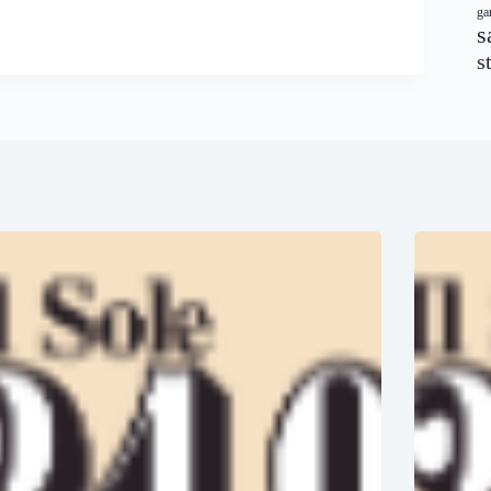
ga
s
s