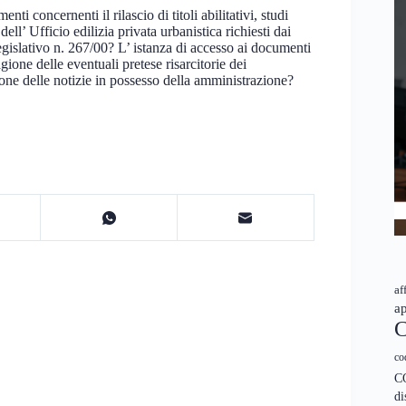
i concernenti il rilascio di titoli abilitativi, studi
dell’ Ufficio edilizia privata urbanistica richiesti dai
legislativo n. 267/00? L’ istanza di accesso ai documenti
gione delle eventuali pretese risarcitorie dei
ione delle notizie in possesso della amministrazione?
af
ap
C
co
C
di