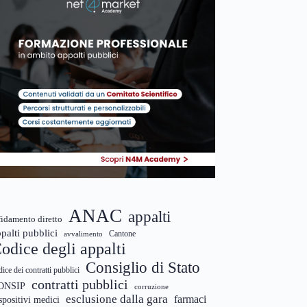
ANAC
appalti
fidamento diretto
palti pubblici
Cantone
avvalimento
odice degli appalti
Consiglio di Stato
dice dei contratti pubblici
contratti pubblici
ONSIP
corruzione
esclusione dalla gara
farmaci
spositivi medici