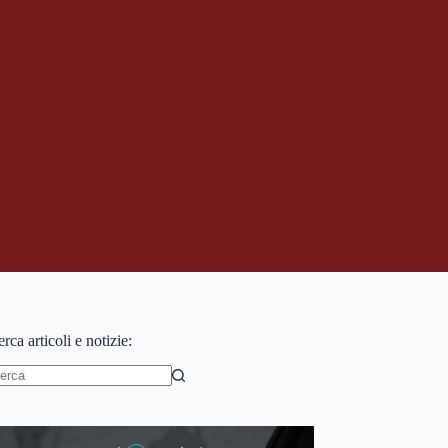
rca articoli e notizie:
essun
sultato