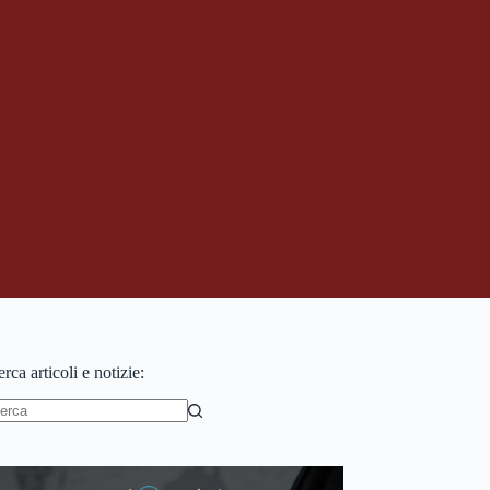
rca articoli e notizie:
essun
sultato