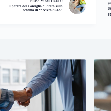
PROSSIMO
ARTICOLO
ga
Il parere del Consiglio di Stato sullo
s
schema di “decreto SCIA”
s