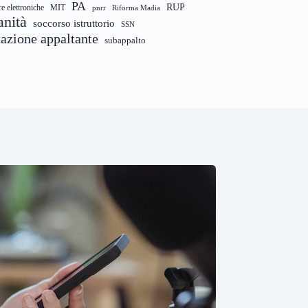
PA
RUP
re elettroniche
MIT
pnrr
Riforma Madia
anità
soccorso istruttorio
SSN
tazione appaltante
subappalto