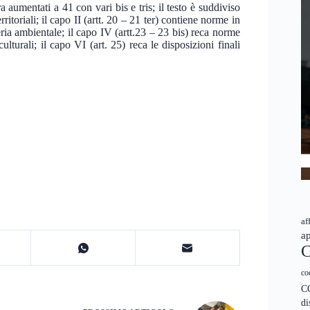
 aumentati a 41 con vari bis e tris; il testo è suddiviso
rritoriali; il capo II (artt. 20 – 21 ter) contiene norme in
eria ambientale; il capo IV (artt.23 – 23 bis) reca norme
culturali; il capo VI (art. 25) reca le disposizioni finali
af
ap
C
co
C
di