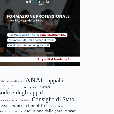
ANAC
appalti
fidamento diretto
palti pubblici
Cantone
avvalimento
odice degli appalti
Consiglio di Stato
dice dei contratti pubblici
contratti pubblici
ONSIP
corruzione
esclusione dalla gara
farmaci
spositivi medici