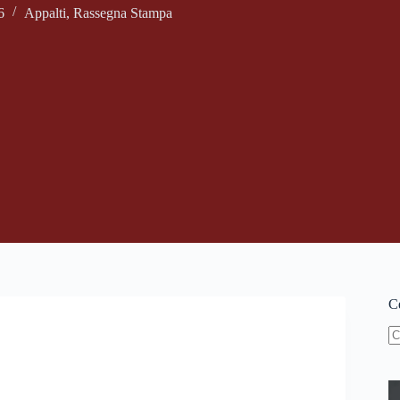
6
Appalti
,
Rassegna Stampa
Ce
N
ri