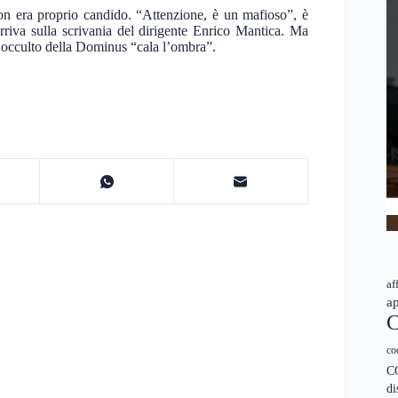
 era proprio candido. “Attenzione, è un mafioso”, è
riva sulla scrivania del dirigente Enrico Mantica. Ma
io occulto della Dominus “cala l’ombra”.
af
ap
C
co
C
di