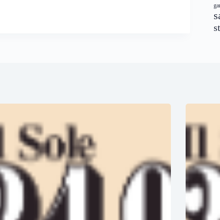
ga
s
s