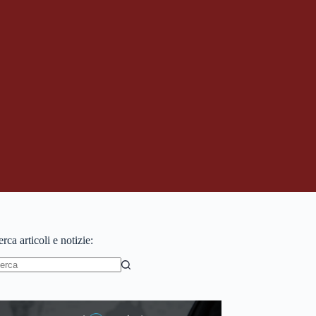
rca articoli e notizie:
essun
sultato