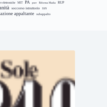
PA
RUP
re elettroniche
MIT
pnrr
Riforma Madia
anità
soccorso istruttorio
SSN
tazione appaltante
subappalto