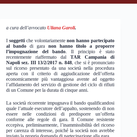
a cura dell’avvocato
Uliana Garoli
.
I
soggetti
che volontariamente
non hanno partecipato
al bando
di gara
non hanno titolo a proporre
l’impugnazione del bando
. Il principio è stato
recentemente riaffermato dal
TAR Campania di
Napoli sez. III 13/2/2017 n. 848
, che si è pronunciato
sul ricorso presentato da una società nella procedura
aperta con il criterio di aggiudicazione dell’offerta
economicamente più vantaggiosa avente ad oggetto
l’affidamento del servizio di gestione del ciclo di rifiuti
di un Comune per la durata di cinque anni.
La società ricorrente impugnava il bando qualificandosi
quale l’attuale esecutore dell’appalto, sostenendo di non
essere nelle condizioni di predisporre un’offerta
conforme alle regole di gara. Il Comune resistente
eccepiva, preliminarmente, l’inammissibilità del ricorso
per carenza di interesse, poiché la società non avrebbe
inviato la propria domanda di partecipazione alla gara.