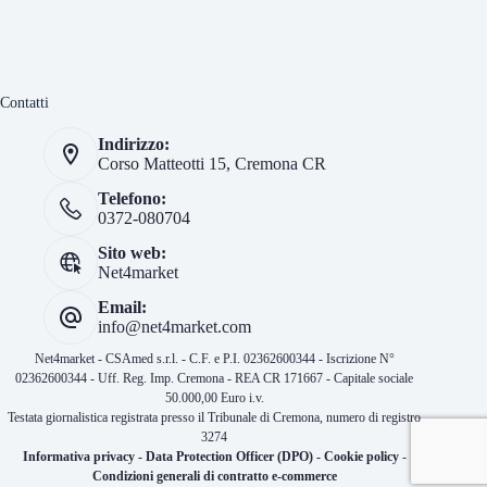
Contatti
Indirizzo:
Corso Matteotti 15, Cremona CR
Telefono:
0372-080704
Sito web:
Net4market
Email:
info@net4market.com
Net4market - CSAmed s.r.l. - C.F. e P.I. 02362600344 - Iscrizione N°
02362600344 - Uff. Reg. Imp. Cremona - REA CR 171667 - Capitale sociale
50.000,00 Euro i.v.
Testata giornalistica registrata presso il Tribunale di Cremona, numero di registro
3274
Informativa privacy
-
Data Protection Officer (DPO)
-
Cookie policy
-
Condizioni generali di contratto e-commerce