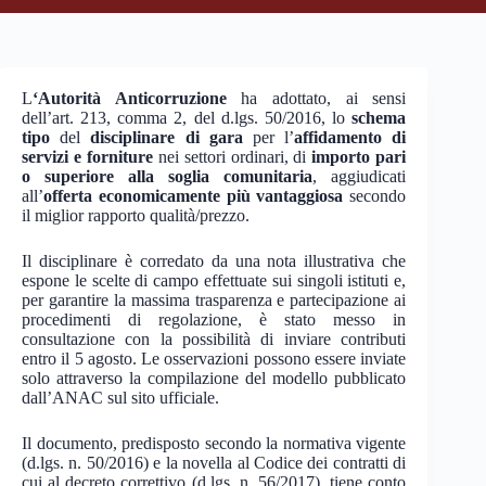
L
‘Autorità Anticorruzione
ha adottato, ai sensi
dell’art. 213, comma 2, del d.lgs. 50/2016, lo
schema
tipo
del
disciplinare di gara
per l’
affidamento di
servizi e forniture
nei settori ordinari, di
importo pari
o superiore alla soglia comunitaria
, aggiudicati
all’
offerta economicamente più vantaggiosa
secondo
il miglior rapporto qualità/prezzo.
Il disciplinare è corredato da una nota illustrativa che
espone le scelte di campo effettuate sui singoli istituti e,
per garantire la massima trasparenza e partecipazione ai
procedimenti di regolazione, è stato messo in
consultazione con la possibilità di inviare contributi
entro il 5 agosto. Le osservazioni possono essere inviate
solo attraverso la compilazione del modello pubblicato
dall’ANAC sul sito ufficiale.
Il documento, predisposto secondo la normativa vigente
(d.lgs. n. 50/2016) e la novella al Codice dei contratti di
cui al decreto correttivo (d.lgs. n. 56/2017), tiene conto